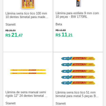
Lâmina para estilete 9 mm com
Lâmina serra tico tico 100 mm
10 peças - BW 1770RL
10 dentes bimetal para made...
Beta
Starrett
R$ 13,88
R$ 26,59
11
21
R$
,21
R$
,47
Lâmina de serra manual semi
Lâmina serra tico tico 51 mm
rígido 12" 24 dentes bimetal ...
bimetal para metal 5 peças B...
Starrett
Starrett