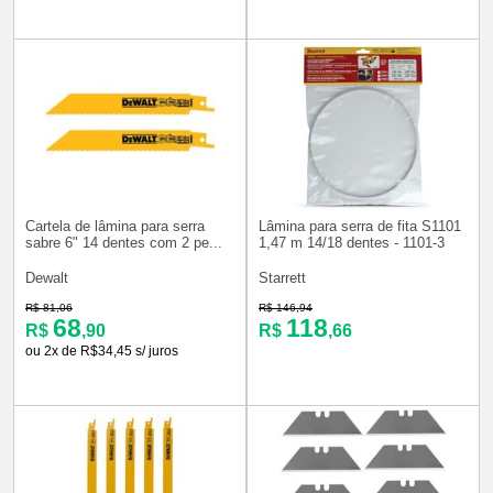
Cartela de lâmina para serra
Lâmina para serra de fita S1101
sabre 6" 14 dentes com 2 pe...
1,47 m 14/18 dentes - 1101-3
Dewalt
Starrett
R$ 81,06
R$ 146,94
68
118
R$
,90
R$
,66
ou 2x de R$34,45 s/ juros