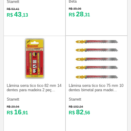
Beta
Starrett
R$ 35,06
R$ 53,41
28
43
R$
,31
R$
,13
Lâmina serra tico tico 82 mm 14
Lâmina serra tico tico 75 mm 10
dentes para madeira 2 peç...
dentes bimetal para madei...
Starrett
Starrett
R$ 20,94
R$ 102,24
16
82
R$
,91
R$
,56