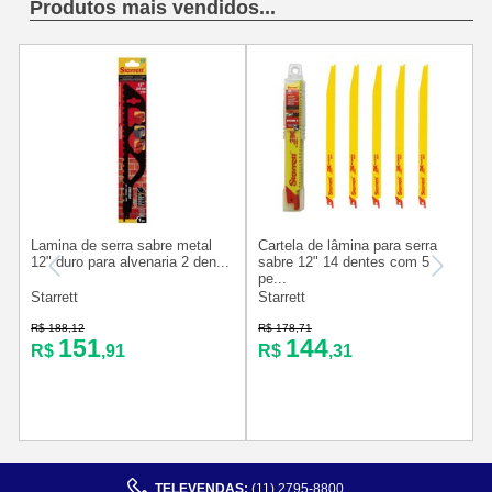
Produtos mais vendidos...
Lamina de serra sabre metal
Cartela de lâmina para serra
L
12" duro para alvenaria 2 den...
sabre 12" 14 dentes com 5
pe...
Starrett
Starrett
S
R
R$ 188,12
R$ 178,71
151
144
R$
,91
R$
,31
TELEVENDAS:
(11) 2795-8800