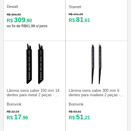
Dewalt
Starrett
R$ 101,06
R$ 364,59
81
309
R$
,61
R$
,90
ou 5x de R$61,98 s/ juros
Lâmina serra sabre 150 mm 14
Lâmina serra sabre 300 mm 6
dentes para metal 2 peças - ...
dentes para madeira 2 peças -...
Bomvink
Bomvink
R$ 22,24
R$ 63,41
17
51
R$
,96
R$
,21