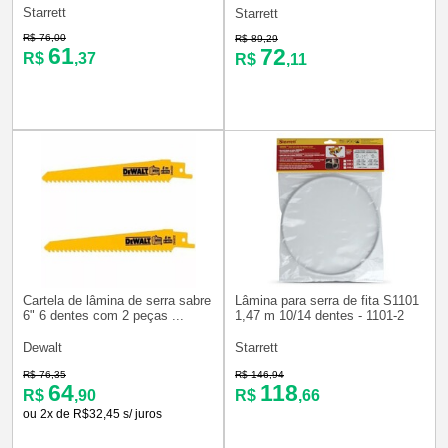
Starrett
Starrett
R$ 76,00
R$ 89,29
61
72
R$
,37
R$
,11
Cartela de lâmina de serra sabre
Lâmina para serra de fita S1101
6" 6 dentes com 2 peças ...
1,47 m 10/14 dentes - 1101-2
Dewalt
Starrett
R$ 76,35
R$ 146,94
64
118
R$
,90
R$
,66
ou 2x de R$32,45 s/ juros