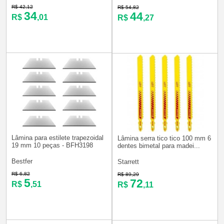
R$ 42,12
R$ 54,82
34
44
R$
,01
R$
,27
Lâmina para estilete trapezoidal
Lâmina serra tico tico 100 mm 6
19 mm 10 peças - BFH3198
dentes bimetal para madei...
Bestfer
Starrett
R$ 6,82
R$ 89,29
5
72
R$
,51
R$
,11