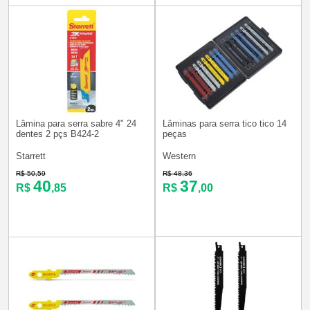
Lâmina para serra sabre 4" 24
Lâminas para serra tico tico 14
dentes 2 pçs B424-2
peças
Starrett
Western
R$ 50,59
R$ 48,36
40
37
R$
,85
R$
,00