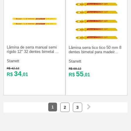
Lâmina de serra manual semi
Lâmina serra tico tico 50 mm 8
rígido 12" 32 dentes bimetal ...
dentes bimetal para madeir...
Starrett
Starrett
R$ 42,12
R$ 68,12
34
55
R$
,01
R$
,01
1
2
3