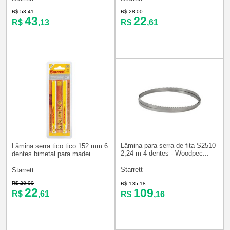
R$ 53,41
R$ 28,00
43
22
R$
,13
R$
,61
Lâmina para serra de fita S2510
Lâmina serra tico tico 152 mm 6
2,24 m 4 dentes - Woodpec...
dentes bimetal para madei...
Starrett
Starrett
R$ 28,00
R$ 135,18
22
109
R$
,61
R$
,16