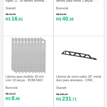
rígido 12" 18 dentes bimetal ...
dentes para metal 2 peças - ...
Starrett
Bomvink
R$ 20,94
R$ 50,00
16
40
R$
,91
R$
,38
Lâmina para estilete 18 mm
Lâmina de serra sabre 18" metal
com 10 peças - BOM-5922
duro para alvenaria - CRM...
Bomvink
Starrett
R$ 10,47
R$ 286,94
8
231
R$
,46
R$
,71