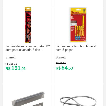
Lamina de serra sabre metal 12"
Lâmina serra tico tico bimetal
duro para alvenaria 2 den...
com 5 peças
Starrett
Starrett
R$ 67,53
R$ 188,12
54
151
R$
,53
R$
,91