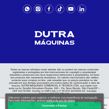
Todas as marcas referidas neste website são ou podem ser marcas comerciais
registradas e protegidas por leis internacionais de copyright e propriedade
industrial e pertencem aos seus respectivos fabricantes e proprietários. As fotos
dos produtos são meramente ilustrativas. Os valores mencionados são validos
somente para compras on-line, vale ressaltar que os preços previstos no site
prevalecem aos demais anunciados em outros meios de comunicação e sites de
buscas. DUTRA MÁQUINAS COMERCIAL E TÉCNICA LTDA, sua matriz com
sede na Av. Serafim Gonçalves Pereira, 340 – Pq. Novo Mundo, São Paulo/SP –
CEP 02179-000. Inscrita no CNPJ sob o nº 50.970.342/0001-02, Inscrição
Estadual 110.721.769.116.
Utilizamos cookies para registrar e melhorar sua experiência de navegação.
Para mais informações, acesse
política de uso de dados
.
B2B
Atendimento
Concordo e Fechar
Início
Categorias
Carrinho
Minha conta
Corporativo