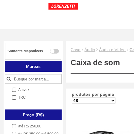
Casa
Áudio
Áudio e Vídeo
C
Somente disponíveis
Caixa de som
Marcas
Amvox
produtos por página
TRC
Preço (R$)
até R$ 250,00