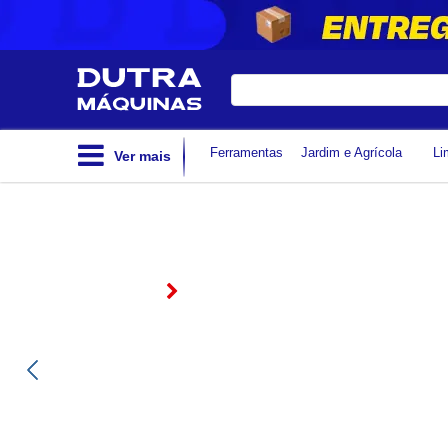
Digite
sua
busca
Ferramentas
Jardim e Agrícola
Li
Ver mais
CHUVEIRO ELETRÔNICO 7
WATTS 220V PRETO ACQU
CENTURY