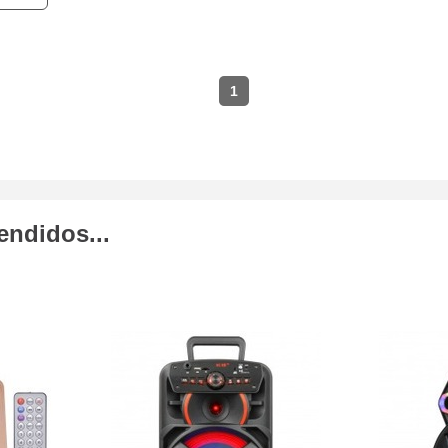
1
endidos...