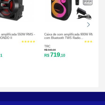
 amplificada 550W RMS -
Caixa de som amplificada 900W RMS
RONDO II
com Bluetooth TWS Radio...
TRC
R$ 940,00
719
91
R$
,10