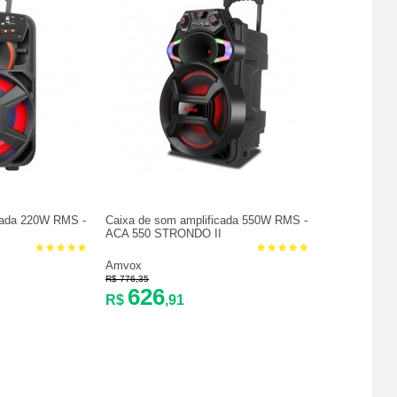
cada 220W RMS -
Caixa de som amplificada 550W RMS -
ACA 550 STRONDO II
Amvox
R$ 776,35
626
R$
,91