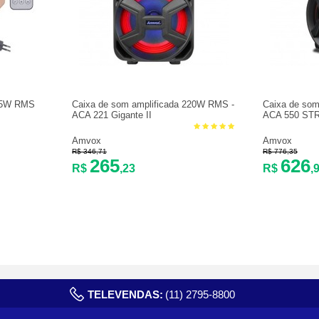
 35W RMS
Caixa de som amplificada 220W RMS -
Caixa de som
ACA 221 Gigante II
ACA 550 ST
Amvox
Amvox
R$ 346,71
R$ 776,35
265
626
R$
,23
R$
,
TELEVENDAS:
(11) 2795-8800