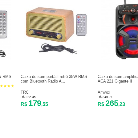
0W RMS
Caixa de som portátil retrô 35W RMS
Caixa de som amplifi
com Bluetooth Radio A...
ACA 221 Gigante II
TRC
Amvox
R$ 222,35
R$ 346,71
179
265
R$
,55
R$
,23