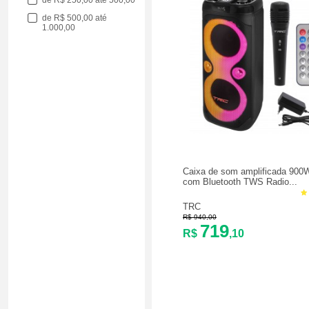
de R$ 250,00 até 500,00
de R$ 500,00 até
1.000,00
Caixa de som amplificada 90
com Bluetooth TWS Radio...
TRC
R$ 940,00
719
R$
,10