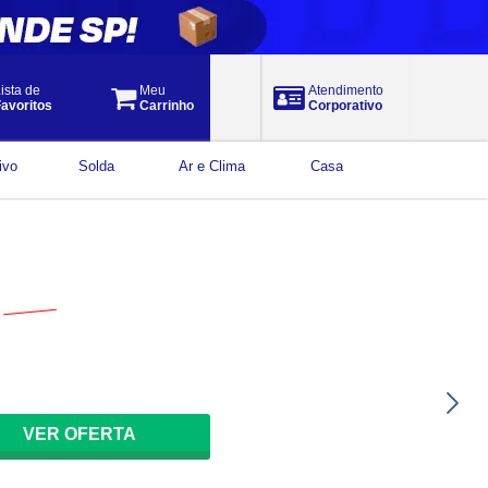
ista de
Meu
Atendimento
avoritos
Carrinho
Corporativo
ivo
Solda
Ar e Clima
Casa
$
823,41
por
629
,
91
à vista
VER OFERTA