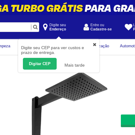
Digite seu
Entre ou
L
Endereço
Cadastre-se
F
Instrumentos de
mpeza
Construção Civil
Organização
Automot
Digite seu CEP para ver custos e
Medição
prazo de entrega.
Digitar CEP
Mais tarde
De R
500
A
R$