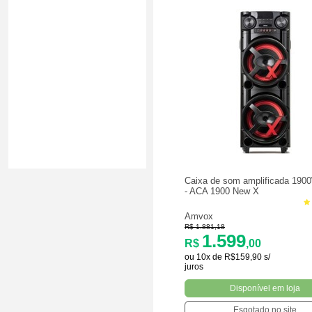
Caixa de som amplificada 19
- ACA 1900 New X
Amvox
R$ 1.881,18
1.599
R$
,00
ou 10x de R$159,90 s/
juros
Disponível em loja
Esgotado no site