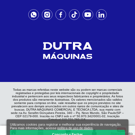
Todas as marcas referidas neste website são ou podem ser marcas comerciais
registradas e protegidas por leis internacionais de copyright e propriedade
industrial e pertencem aos seus respectivos fabricantes e proprietários. As fotos
dos produtos são meramente ilustrativas. Os valores mencionados são validos
somente para compras on-line, vale ressaltar que os preços previstos no site
prevalecem aos demais anunciados em outros meios de comunicação e sites de
buscas. DUTRA MÁQUINAS COMERCIAL E TÉCNICA LTDA, sua matriz com
sede na Av. Serafim Gonçalves Pereira, 340 – Pq. Novo Mundo, São Paulo/SP –
CEP 02179-000. Inscrita no CNPJ sob o nº 50.970.342/0001-02, Inscrição
Estadual 110.721.769.116.
Utilizamos cookies para registrar e melhorar sua experiência de navegação.
Para mais informações, acesse
política de uso de dados
.
B2B
Atendimento
Concordo e Fechar