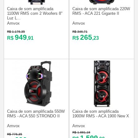
Caixa de som amplificada
Caixa de som amplificada 220W
1100W RMS com 2 Woofers 8"
RMS - ACA 221 Gigante II
Luz L...
Amvox
Amvox
R$ 1.176,35
R$ 346,71
949
265
R$
,91
R$
,23
Caixa de som amplificada 550W
Caixa de som amplificada
RMS - ACA 550 STRONDO II
1900W RMS - ACA 1900 New X
Amvox
Amvox
R$ 1.881,18
R$ 776,35
1.599