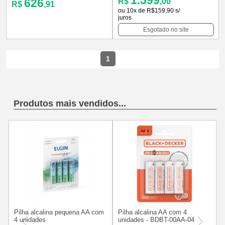
626
R$
,00
R$
,91
ou 10x de R$159,90 s/
juros
Esgotado no site
1
Produtos mais vendidos...
P
Pilha alcalina pequena AA com
Pilha alcalina AA com 4
4 unidades
unidades - BDBT-00AA-04