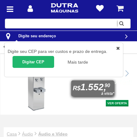
Digite
sua
busca
Digite seu endereço
Áudio e Vídeo
Digite seu CEP para ver custos e prazo de entrega.
Digitar CEP
Mais tarde
Bebedouro industrial de
coluna 25 litros em aço
kromanox - LIC025
1.552,
90
R$
à vista*
VER OFERTA
Casa
Áudio
Áudio e Vídeo