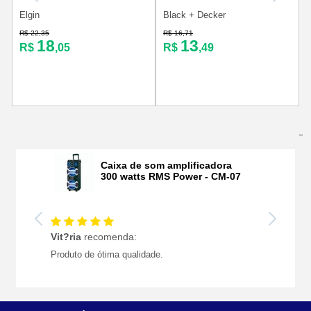
Elgin
Black + Decker
R
R$ 22,35
R$ 16,71
18
13
R$
,05
R$
,49
Últimas Avaliações
Caixa de som amplificadora
300 watts RMS Power - CM-07
Vit?ria
recomenda:
Produto de ótima qualidade.