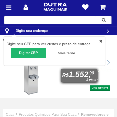
Digite
sua
busca
Digite seu endereço
Removedores e Galvan...
Digite seu CEP para ver custos e prazo de entrega.
Digitar CEP
Mais tarde
Bebedouro industrial de
coluna 25 litros em aço
kromanox - LIC025
1.552,
90
R$
à vista*
VER OFERTA
Casa
Produtos Químicos Para Sua Casa
Removedores e