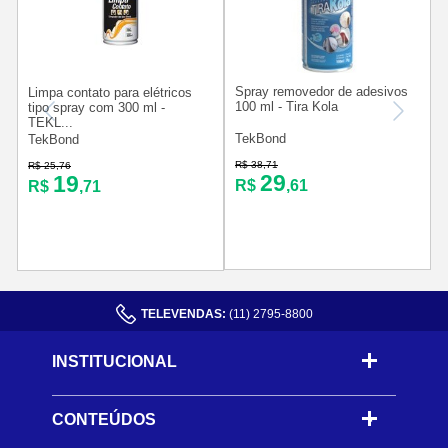
Spray removedor de adesivos
Limpa contato para elétricos
K
100 ml - Tira Kola
tipo spray com 300 ml -
TEKL...
TekBond
TekBond
R$ 38,71
R$ 25,76
R
29
19
R$
,61
R$
,71
TELEVENDAS:
(11) 2795-8800
INSTITUCIONAL
CONTEÚDOS
-