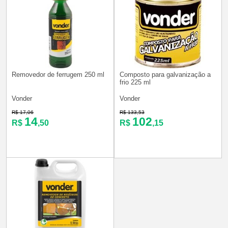
Removedor de ferrugem 250 ml
Composto para galvanização a
frio 225 ml
Vonder
Vonder
R$ 17,06
R$ 133,53
14
102
R$
,50
R$
,15