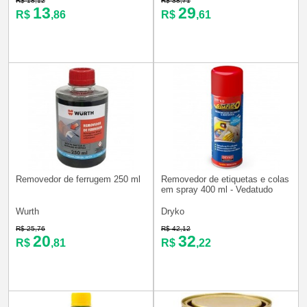
R$ 18,12
R$ 38,71
13
29
R$
,86
R$
,61
Removedor de ferrugem 250 ml
Removedor de etiquetas e colas
em spray 400 ml - Vedatudo
Wurth
Dryko
R$ 25,76
R$ 42,12
20
32
R$
,81
R$
,22