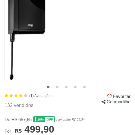
(1) Avaliações
Favoritar
Compartilhe
132 vendidos
De R$ 657,65
16%
economize R$ 55,54
OFF
499,90
R$
Por