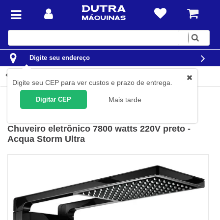
Digite
sua
busca
Digite seu endereço
Detalhes do produto
Digite seu CEP para ver custos e prazo de entrega.
Casa
Chuveiros e Torneiras Elétricas
Digitar CEP
Mais tarde
Lorenzetti
(
Cód.
7510060
)
Chuveiro eletrônico 7800 watts 220V preto -
Acqua Storm Ultra