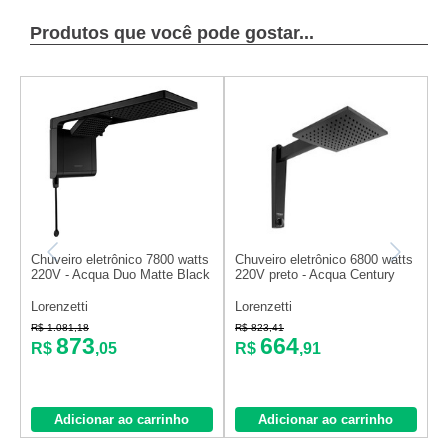
Produtos que você pode gostar...
Chuveiro eletrônico 7800 watts
Chuveiro eletrônico 6800 watts
C
220V - Acqua Duo Matte Black
220V preto - Acqua Century
2
Lorenzetti
Lorenzetti
L
R$ 1.081,18
R$ 823,41
R
873
664
R$
,05
R$
,91
Adicionar ao carrinho
Adicionar ao carrinho