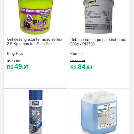
Gel desengraxante micro esfera
Detergente em pó para extratora
2,5 Kg amarelo - Ping Plus
800g - RM760
Ping Plus
Karcher
R$ 61,88
R$ 105,13
49
84
R$
,97
R$
,90