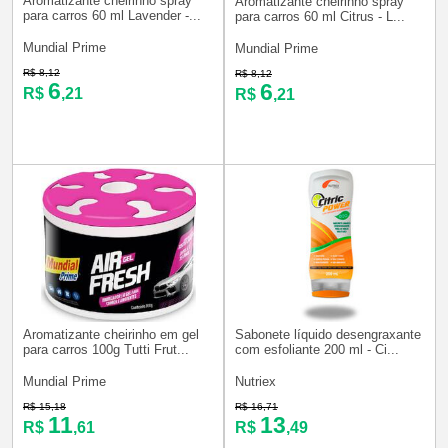
Aromatizante cheirinho spray
Aromatizante cheirinho spray
para carros 60 ml Lavender -...
para carros 60 ml Citrus - L...
Mundial Prime
Mundial Prime
R$ 8,12
R$ 8,12
6
6
R$
,21
R$
,21
Aromatizante cheirinho em gel
Sabonete líquido desengraxante
para carros 100g Tutti Frut...
com esfoliante 200 ml - Ci...
Mundial Prime
Nutriex
R$ 15,18
R$ 16,71
11
13
R$
,61
R$
,49