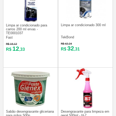
Limpa ar condicionado 300 ml
Limpa ar condicionado para
carros 200 ml ervas -
TE0001037
TekBond
Fast
R$ 42,24
R$ 16,12
32
12
R$
,31
R$
,33
Sabão desengraxante gliceriana
Desengraxante para limpeza em
para mãos 500g
geral 500ml - H-7