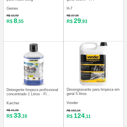
Gienex
H-7
R$ 10,59
R$ 37,06
8
29
R$
,55
R$
,93
Desengraxante para limpeza em
Detergente limpeza profissional
geral 5 litros
concentrado 1 Litros - Fl...
Vonder
Karcher
R$ 41,06
R$ 162,24
33
124
R$
,16
R$
,11