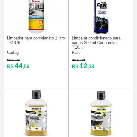
Limpador para porcelanato 1 litro
Limpa ar condicionado para
- 61376
carros 200 ml Carro novo -
TE0...
Cortag
Fast
R$ 55,18
R$ 16,12
44
12
R$
,56
R$
,33