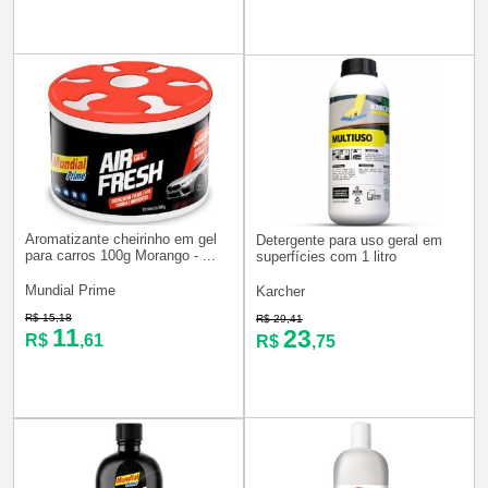
Aromatizante cheirinho em gel
Detergente para uso geral em
para carros 100g Morango - ...
superfícies com 1 litro
Mundial Prime
Karcher
R$ 15,18
R$ 29,41
11
23
R$
,61
R$
,75