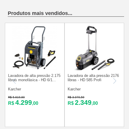
Produtos mais vendidos...
Lavadora de alta pressão 2.175
Lavadora de alta pressão 2176
libras monofásica - HD 6/1...
libras - HD 585 Profi
B
Karcher
Karcher
R$ 5.619,60
R$ 3.070,59
R
4.299
2.349
R$
,00
R$
,00