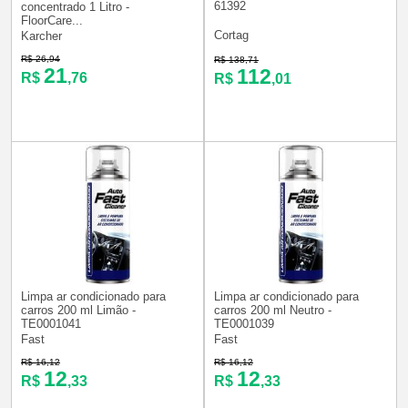
61392
concentrado 1 Litro -
FloorCare...
Cortag
Karcher
R$ 26,94
R$ 138,71
21
112
R$
,76
R$
,01
Limpa ar condicionado para
Limpa ar condicionado para
carros 200 ml Limão -
carros 200 ml Neutro -
TE0001041
TE0001039
Fast
Fast
R$ 16,12
R$ 16,12
12
12
R$
,33
R$
,33