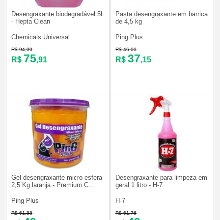
Desengraxante biodegradável 5L
Pasta desengraxante em barrica
- Hepta Clean
de 4,5 kg
Chemicals Universal
Ping Plus
R$ 94,00
R$ 46,00
75
37
R$
,91
R$
,15
Gel desengraxante micro esfera
Desengraxante para limpeza em
2,5 Kg laranja - Premium C...
geral 1 litro - H-7
Ping Plus
H-7
R$ 61,88
R$ 61,76