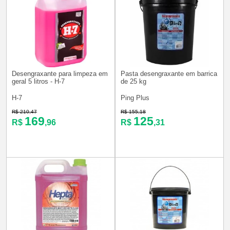
Desengraxante para limpeza em
Pasta desengraxante em barrica
geral 5 litros - H-7
de 25 kg
H-7
Ping Plus
R$ 210,47
R$ 155,18
169
125
R$
,96
R$
,31