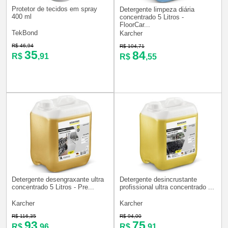
Protetor de tecidos em spray
Detergente limpeza diária
400 ml
concentrado 5 Litros -
FloorCar...
TekBond
Karcher
R$ 46,94
R$ 104,71
35
84
R$
,91
R$
,55
Detergente desengraxante ultra
Detergente desincrustante
concentrado 5 Litros - Pre...
profissional ultra concentrado ...
Karcher
Karcher
R$ 116,35
R$ 94,00
93
75
R$
,96
R$
,91