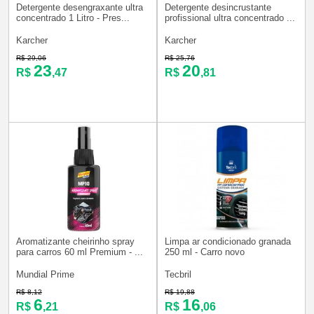
Detergente desengraxante ultra
Detergente desincrustante
concentrado 1 Litro - Pres...
profissional ultra concentrado ...
Karcher
Karcher
R$ 29,06
R$ 25,76
23
20
R$
,47
R$
,81
Aromatizante cheirinho spray
Limpa ar condicionado granada
para carros 60 ml Premium - ...
250 ml - Carro novo
Mundial Prime
Tecbril
R$ 8,12
R$ 19,88
6
16
R$
,21
R$
,06