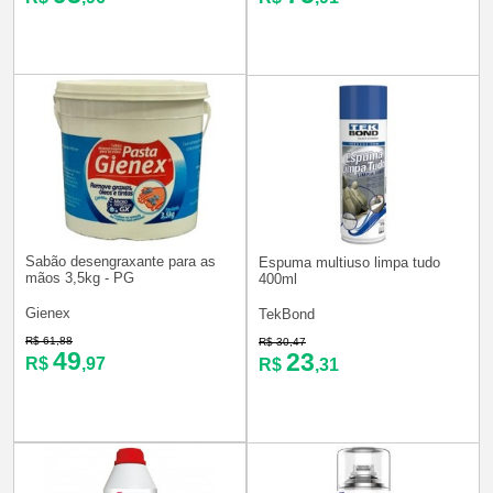
Sabão desengraxante para as
Espuma multiuso limpa tudo
mãos 3,5kg - PG
400ml
Gienex
TekBond
R$ 61,88
R$ 30,47
49
23
R$
,97
R$
,31