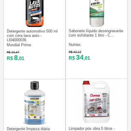
Sabonete líquido desengraxante
Detergente automotivo 500 ml
com esfoliante 1 litro - C...
com cera lava auto -
LI04000036
Nutriex
Mundial Prime
R$ 42,12
R$ 10,47
34
8
R$
,01
R$
,01
Limpador pós obra 5 litros -
Detergente limpeza diária