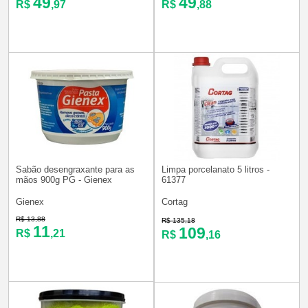
49
49
R$
,97
R$
,88
Sabão desengraxante para as
Limpa porcelanato 5 litros -
mãos 900g PG - Gienex
61377
Gienex
Cortag
R$ 13,88
R$ 135,18
11
109
R$
,21
R$
,16