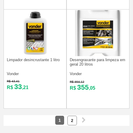
Limpador desincrustante 1 litro
Desengraxante para limpeza em
geral 20 litros
Vonder
Vonder
R$ 43,41
R$ 464,12
33
355
R$
,21
R$
,05
1
2