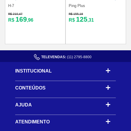
H-7
Ping Plus
R
R$ 210,47
R$ 155,18
169
125
R$
,96
R$
,31
TELEVENDAS:
(11) 2795-8800
INSTITUCIONAL
CONTEÚDOS
-
AJUDA
-
ATENDIMENTO