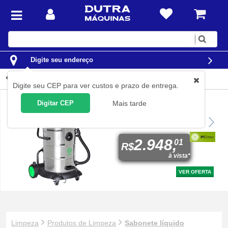
Digite
sua
busca
Digite seu endereço
Sabonete líquido
Digite seu CEP para ver custos e prazo de entrega.
Digitar CEP
Mais tarde
Aspirador de pó e líquido
2.400 watts 75 litros - Hiper
Clean
2.948,
01
R$
à vista*
VER OFERTA
Limpeza
Produtos de Limpeza
Sabonete líquido