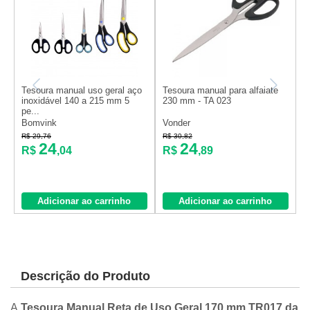
Tesoura manual uso geral aço
Tesoura manual para alfaiate
J
inoxidável 140 a 215 mm 5
230 mm - TA 023
8
pe...
3
Bomvink
Vonder
B
R$ 29,76
R$ 30,82
R
24
24
R$
,04
R$
,89
Adicionar ao carrinho
Adicionar ao carrinho
Descrição do Produto
A
Tesoura Manual Reta de Uso Geral 170 mm TR017 da