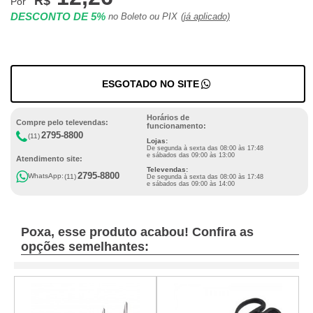
R$
Por
DESCONTO DE 5%
no Boleto ou PIX
(já aplicado)
ESGOTADO NO SITE
Horários de
Compre pelo televendas:
funcionamento:
2795-8800
(11)
Lojas:
De segunda à sexta das 08:00 às 17:48
e sábados das 09:00 às 13:00
Atendimento site:
Televendas:
2795-8800
WhatsApp:
(11)
De segunda à sexta das 08:00 às 17:48
e sábados das 09:00 às 14:00
Poxa, esse produto acabou! Confira as
opções semelhantes: