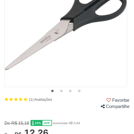
(1) Avaliações
Favoritar
Compartilhe
De R$ 15,18
15%
economize R$ 0,64
OFF
12,26