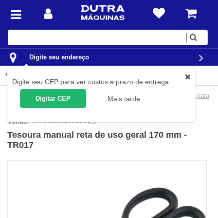
Digite
sua
busca
Digite seu endereço
Detalhes do produto
Digite seu CEP para ver custos e prazo de entrega.
Casa
Utilidades Domésticas
Tesouras Manuais
Tesouras para
Digitar CEP
Mais tarde
uso geral
Vonder
(
Cód.
30.85.210.900
)
Tesoura manual reta de uso geral 170 mm -
TR017