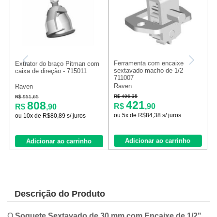
Ferramenta com encaixe
C
Extrator do braço Pitman com
sextavado macho de 1/2
d
caixa de direção - 715011
711007
..
Raven
R
Raven
R$ 496,35
R
R$ 951,65
421
808
R$
,90
R$
,90
ou 5x de R$84,38 s/ juros
o
ou 10x de R$80,89 s/ juros
Adicionar ao carrinho
Adicionar ao carrinho
Descrição do Produto
O
Soquete Sextavado de 30 mm com Encaixe de 1/2"