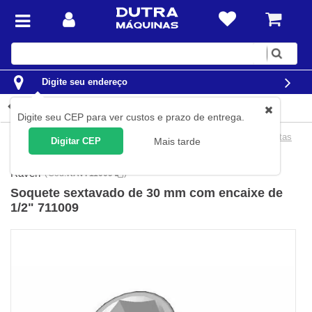
Digite
sua
busca
Digite seu endereço
Detalhes do produto
Digite seu CEP para ver custos e prazo de entrega.
Automotivo
Ferramentas para Veículos Pesados
Ferramentas
Digitar CEP
Mais tarde
Para Veículos Pesados Mercedes-Benz
Raven
(
Cód.
RAV711009
)
Soquete sextavado de 30 mm com encaixe de
1/2" 711009