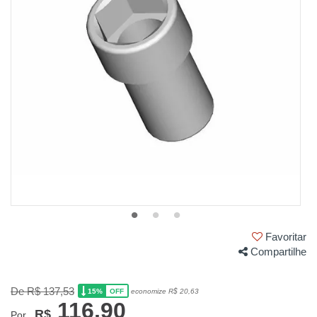
Favoritar
Compartilhe
De R$ 137,53
15%
economize R$ 20,63
OFF
116,90
R$
Por