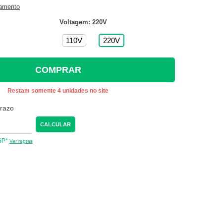
gamento
Voltagem: 220V
110V
220V
COMPRAR
Restam somente 4 unidades no site
prazo
CALCULAR
 SP*
Ver regras