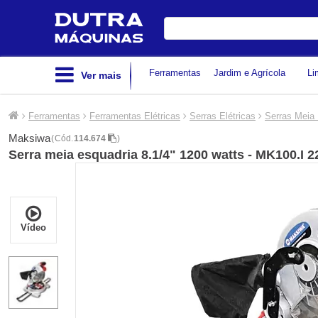
Digite
sua
busca
Ferramentas
Jardim e Agrícola
Li
Ver mais
Ferramentas
Ferramentas Elétricas
Serras Elétricas
Serras Meia
Maksiwa
(
Cód.
114.674
)
Serra meia esquadria 8.1/4" 1200 watts - MK100.I 
Vídeo