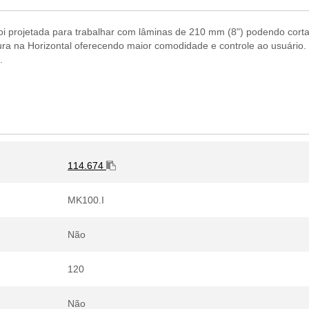
oi projetada para trabalhar com lâminas de 210 mm (8") podendo corta
 na Horizontal oferecendo maior comodidade e controle ao usuário. I
.
114.674
MK100.I
Não
120
Não