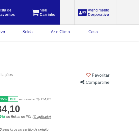
ista de
Meu
Atendimento
avoritos
Carrinho
Corporativo
ivo
Solda
Ar e Clima
Casa
aliações
Favoritar
Compartilhe
15%
economize R$ 114,90
OFF
34,10
10%
no Boleto ou PIX
(já aplicado)
0
sem juros no cartão de crédito