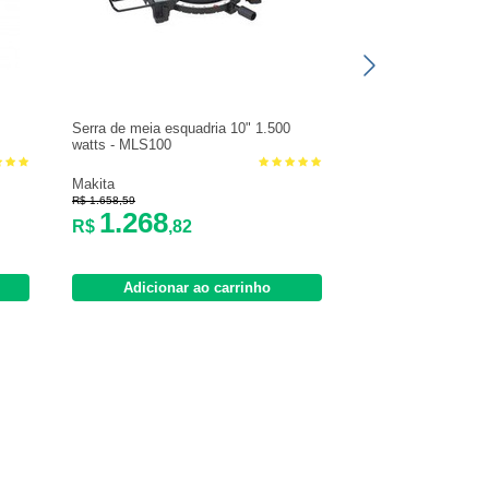
Serra de meia esquadria 10" 1.500
watts - MLS100
Makita
R$ 1.658,59
1.268
R$
,82
Adicionar ao carrinho