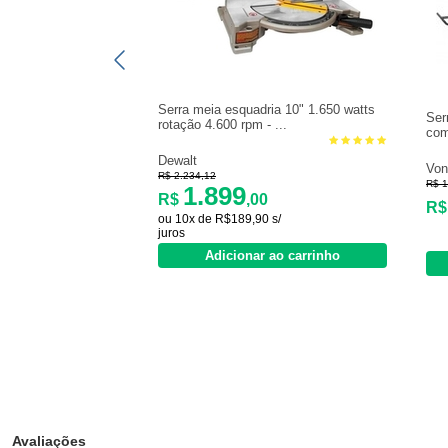
Serra meia esquadria 10" 1.650 watts
Ser
rotação 4.600 rpm - ...
com
Dewalt
Von
R$ 2.234,12
R$ 1
1.899
R$
,00
R
ou 10x de R$189,90 s/
juros
Adicionar ao carrinho
Avaliações