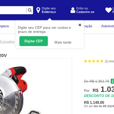
Digite seu
Entre ou
L
Endereço
Cadastre-se
F
Instrumentos de
mpeza
Construção Civil
Organização
Automot
Digite seu CEP para ver custos e
Medição
prazo de entrega.
Digitar CEP
 Esquadria
Mais tarde
220V
(1) Av
De R$ 1.351,76
1.0
R$
Por
DESCONTO DE 
R$ 1.149,00
Em até
10x de R$ 114,9