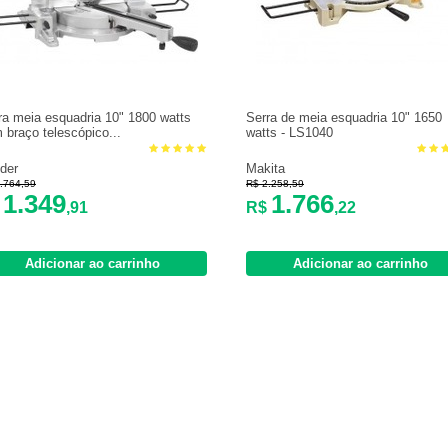
ra meia esquadria 10" 1800 watts
Serra de meia esquadria 10" 1650
 braço telescópico...
watts - LS1040
der
Makita
.764,59
R$ 2.258,59
1.349
1.766
$
,91
R$
,22
Adicionar ao carrinho
Adicionar ao carrinho