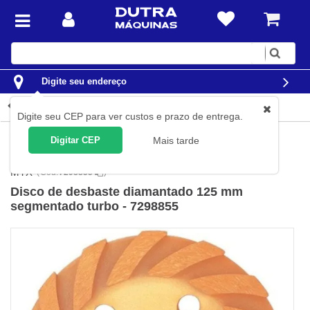
Digite
sua
busca
Digite seu endereço
Detalhes do produto
Digite seu CEP para ver custos e prazo de entrega.
Ferramentas
Acessórios para Ferramentas
Rebolos
Digitar CEP
Mais tarde
Diamantados
MTX
(
Cód.
7298855
)
Disco de desbaste diamantado 125 mm
segmentado turbo - 7298855