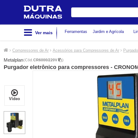
Digite
sua
busca
Ferramentas
Jardim e Agrícola
Li
Ver mais
Compressores de Ar
Acessórios para Compressores de Ar
Purgado
Metalplan
(
Cód.
CR6000/220V
)
Purgador eletrônico para compressores - CRONO
Vídeo