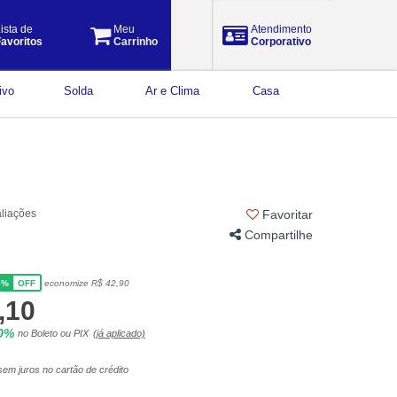
ista de
Meu
Atendimento
avoritos
Carrinho
Corporativo
ivo
Solda
Ar e Clima
Casa
aliações
Favoritar
Compartilhe
5%
economize R$ 42,90
OFF
,10
10%
no Boleto ou PIX
(já aplicado)
em juros no cartão de crédito