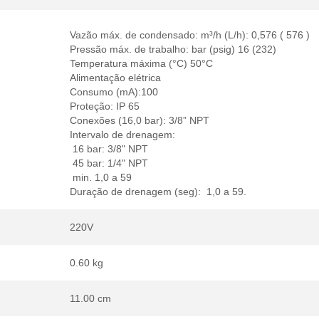
Vazão máx. de condensado: m³/h (L/h): 0,576 ( 576 )
Pressão máx. de trabalho: bar (psig) 16 (232)
Temperatura máxima (°C) 50°C
Alimentação elétrica
Consumo (mA):100
Proteção: IP 65
Conexões (16,0 bar): 3/8” NPT
Intervalo de drenagem:
16 bar: 3/8" NPT
45 bar: 1/4" NPT
min. 1,0 a 59
Duração de drenagem (seg): 1,0 a 59.
220V
0.60 kg
11.00 cm