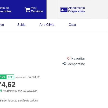
ista de
Meu
Atendimento
avoritos
Carrinho
Corporativo
ivo
Solda
Ar e Clima
Casa
Favoritar
Compartilhe
15%
economize R$ 224,98
OFF
74,62
5%
no Boleto ou PIX
(já aplicado)
96
sem juros no cartão de crédito