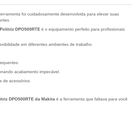
 ferramenta foi cuidadosamente desenvolvida para elevar suas
antes.
Politriz DPO500RTE
é o equipamento perfeito para profissionais
exibilidade em diferentes ambientes de trabalho.
requentes.
rcionando acabamento impecável.
as de acessórios.
itriz DPO500RTE da Makita
é a ferramenta que faltava para você