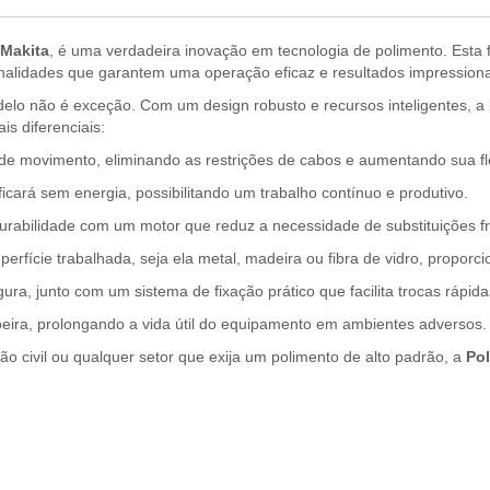
 Makita
, é uma verdadeira inovação em tecnologia de polimento. Esta
onalidades que garantem uma operação eficaz e resultados impression
elo não é exceção. Com um design robusto e recursos inteligentes, a
is diferenciais:
l de movimento, eliminando as restrições de cabos e aumentando sua fl
icará sem energia, possibilitando um trabalho contínuo e produtivo.
abilidade com um motor que reduz a necessidade de substituições f
erfície trabalhada, seja ela metal, madeira ou fibra de vidro, propo
gura, junto com um sistema de fixação prático que facilita trocas rápid
oeira, prolongando a vida útil do equipamento em ambientes adversos.
ção civil ou qualquer setor que exija um polimento de alto padrão, a
Pol