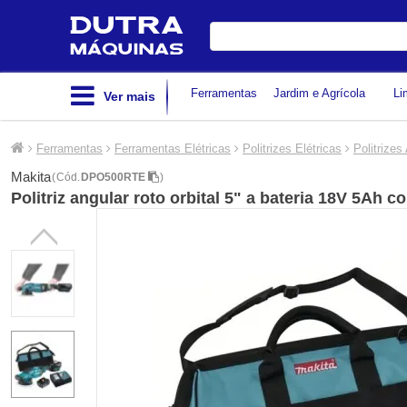
Digite
sua
busca
Ferramentas
Jardim e Agrícola
Li
Ver mais
Ferramentas
Ferramentas Elétricas
Politrizes Elétricas
Politrizes
Makita
(
Cód.
DPO500RTE
)
Politriz angular roto orbital 5" a bateria 18V 5Ah