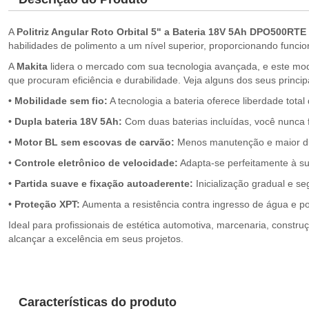
A
Politriz Angular Roto Orbital 5" a Bateria 18V 5Ah DPO500RTE
habilidades de polimento a um nível superior, proporcionando funci
A
Makita
lidera o mercado com sua tecnologia avançada, e este mod
que procuram eficiência e durabilidade. Veja alguns dos seus principa
• Mobilidade sem fio:
A tecnologia a bateria oferece liberdade tota
• Dupla bateria 18V 5Ah:
Com duas baterias incluídas, você nunca f
•
Motor BL sem escovas de carvão:
Menos manutenção e maior dur
•
Controle eletrônico de velocidade:
Adapta-se perfeitamente à sup
• Partida suave e fixação autoaderente:
Inicialização gradual e se
• Proteção XPT:
Aumenta a resistência contra ingresso de água e p
Ideal para profissionais de estética automotiva, marcenaria, constru
alcançar a excelência em seus projetos.
Características do produto