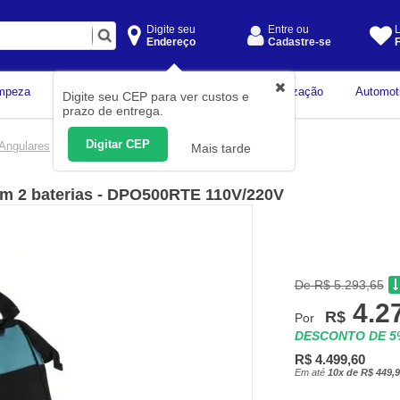
Digite seu
Entre ou
L
Endereço
Cadastre-se
F
Instrumentos de
mpeza
Construção Civil
Organização
Automot
Digite seu CEP para ver custos e
Medição
prazo de entrega.
Digitar CEP
 Angulares
Mais tarde
 com 2 baterias - DPO500RTE 110V/220V
De R$ 5.293,65
4.2
R$
Por
DESCONTO DE 
R$ 4.499,60
Em até
10x de R$ 449,