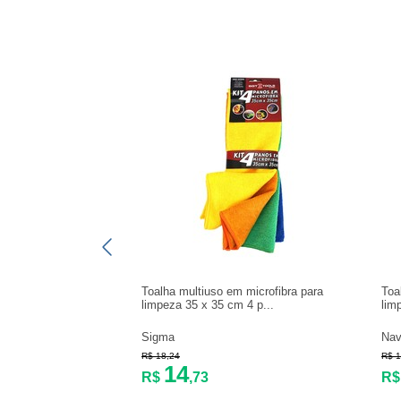
Toalha multiuso em microfibra para
Toa
limpeza 35 x 35 cm 4 p...
lim
Sigma
Na
R$ 18,24
R$ 1
14
R$
,73
R