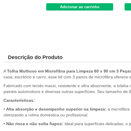
Adicionar ao carrinho
Descrição do Produto
A
Tolha Multiuso em Microfibra para Limpeza 60 x 90 cm 3 Peç
casa, escritório e carro, esse kit com 3 panos de microfibra oferec
Fabricado com tecido macio, resistente e ultra absorvente, a tolaha
painéis automotivos e diversas outras superfícies. Seu tamanho de 6
Características:
•
Alta absorção
e
desempenho superior na limpeza:
a microfibra
otimizando a rotina doméstica ou profissional.
•
Não risca
e
não solta fiapos:
ideal para superfícies delicadas, o