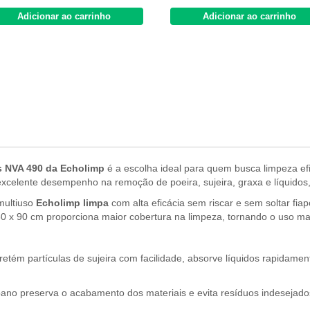
Adicionar ao carrinho
Adicionar ao carrinho
as NVA 490 da Echolimp
é a escolha ideal para quem busca limpeza efi
e excelente desempenho na remoção de poeira, sujeira, graxa e líquido
 multiuso
Echolimp limpa
com alta eficácia sem riscar e sem soltar fia
0 x 90 cm proporciona maior cobertura na limpeza, tornando o uso mais
 retém partículas de sujeira com facilidade, absorve líquidos rapidam
 pano preserva o acabamento dos materiais e evita resíduos indesejado