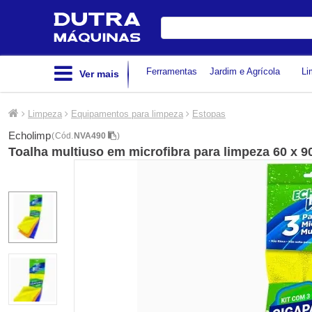
Digite
sua
busca
Ferramentas
Jardim e Agrícola
Li
Ver mais
Limpeza
Equipamentos para limpeza
Estopas
Echolimp
(
Cód.
NVA490
)
Toalha multiuso em microfibra para limpeza 60 x 9