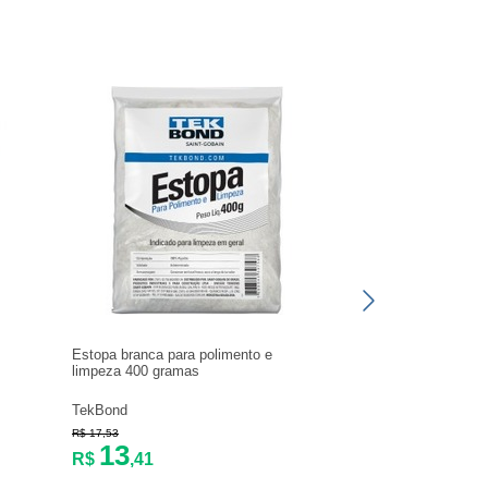
Estopa branca para polimento e
Estopa branca para
limpeza 400 gramas
gramas
TekBond
Nove54
R$ 17,53
R$ 8,24
13
6
R$
,41
R$
,65