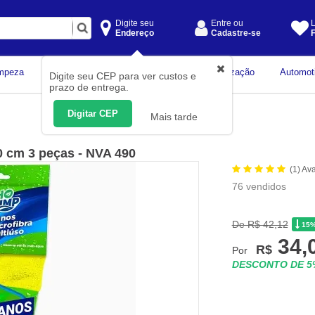
Digite seu
Entre ou
L
Endereço
Cadastre-se
F
Instrumentos de
mpeza
Construção Civil
Organização
Automot
Digite seu CEP para ver custos e
Medição
prazo de entrega.
Digitar CEP
Mais tarde
0 cm 3 peças - NVA 490
(1) Av
76 vendidos
De R$ 42,12
15
34,
R$
Por
DESCONTO DE 