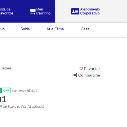
ista de
Meu
Atendimento
avoritos
Carrinho
Corporativo
ivo
Solda
Ar e Clima
Casa
aliações
Favoritar
Compartilhe
%
economize R$ 1,79
OFF
01
5%
no Boleto ou PIX
(já aplicado)