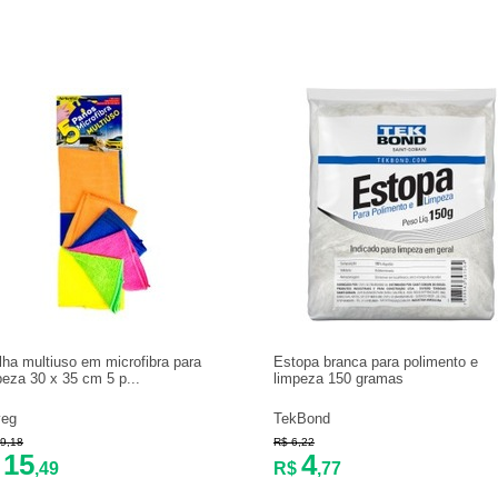
lha multiuso em microfibra para
Estopa branca para polimento e
peza 30 x 35 cm 5 p...
limpeza 150 gramas
veg
TekBond
9,18
R$ 6,22
15
4
$
,49
R$
,77