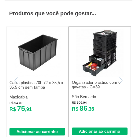
Produtos que você pode gostar...
Organizador plástico com 6
C
Caixa plástica 70L 72 x 35,5 x
gavetas - GV39
c
35,5 cm sem tampa
São Bernardo
S
Maxicaixa
R$ 106,94
R
R$ 94,00
86
75
R$
,36
R$
,91
Adicionar ao carrinho
Adicionar ao carrinho