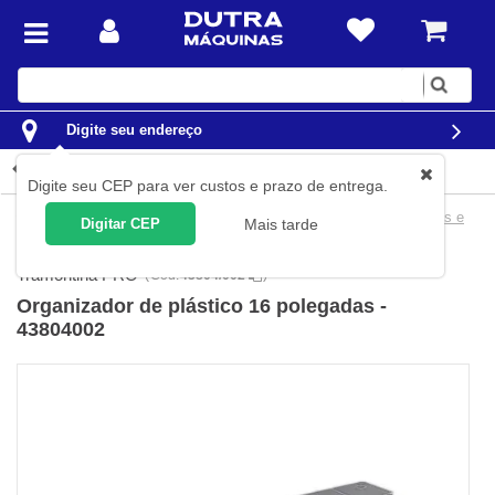
Digite
sua
busca
Digite seu endereço
Detalhes do produto
Digite seu CEP para ver custos e prazo de entrega.
Organização
Caixas e Organizadores
Caixas Organizadoras e
Digitar CEP
Mais tarde
Estrados
Tramontina PRO
(
Cód.
43804/002
)
Organizador de plástico 16 polegadas -
43804002