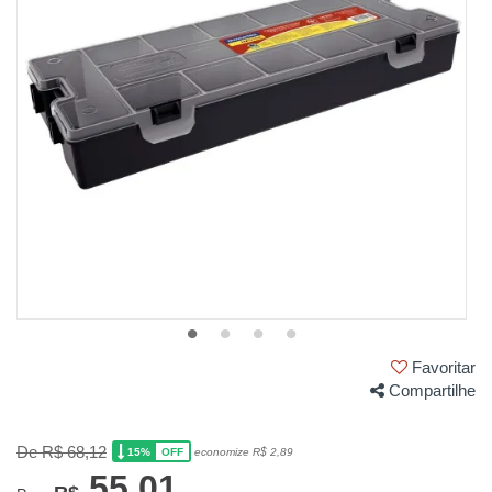
Favoritar
Compartilhe
De R$ 68,12
15%
economize R$ 2,89
OFF
55,01