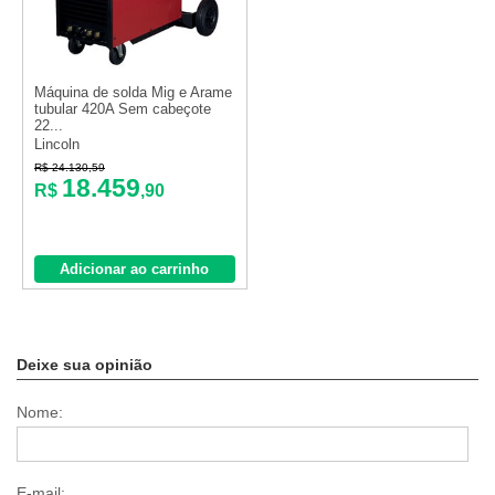
Máquina de solda Mig e Arame
tubular 420A Sem cabeçote
22...
Lincoln
R$ 24.130,59
18.459
R$
,90
Adicionar ao carrinho
Deixe sua opinião
Nome:
E-mail: