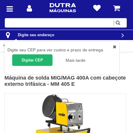
Digite
sua
busca
Digite seu endereço
Detalhes do produto
Digite seu CEP para ver custos e prazo de entrega.
Solda
Máquinas de Solda
Digitar CEP
Mais tarde
Vonder
(
Cód.
68.78.405.000
)
Máquina de solda MIG/MAG 400A com cabeçote
externo trifásica - MM 405 E