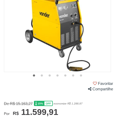
Favoritar
Compartilhe
De R$ 15.163,27
15%
economize R$ 1.288,87
OFF
11.599,91
R$
Por