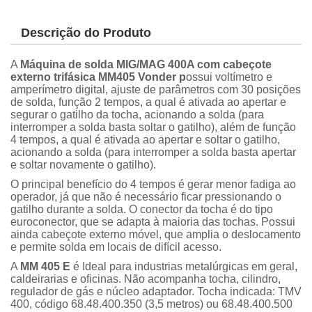
Descrição do Produto
A
Máquina de solda MIG/MAG 400A com cabeçote
externo trifásica MM405 Vonder p
ossui voltímetro e
amperímetro digital, ajuste de parâmetros com 30 posições
de solda, função 2 tempos, a qual é ativada ao apertar e
segurar o gatilho da tocha, acionando a solda (para
interromper a solda basta soltar o gatilho), além de função
4 tempos, a qual é ativada ao apertar e soltar o gatilho,
acionando a solda (para interromper a solda basta apertar
e soltar novamente o gatilho).
O principal benefício do 4 tempos é gerar menor fadiga ao
operador, já que não é necessário ficar pressionando o
gatilho durante a solda. O conector da tocha é do tipo
euroconector, que se adapta à maioria das tochas. Possui
ainda cabeçote externo móvel, que amplia o deslocamento
e permite solda em locais de difícil acesso.
A
MM 405 E
é Ideal para industrias metalúrgicas em geral,
caldeirarias e oficinas. Não acompanha tocha, cilindro,
regulador de gás e núcleo adaptador. Tocha indicada: TMV
400, código 68.48.400.350 (3,5 metros) ou 68.48.400.500