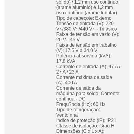
sólido) / 1,2 mm uso contínuo
(arame alumínio) e 1,2 mm
uso contínuo (arame tubular)
Tipo de cabeçote: Externo
Tensão de entrada (V): 220
V~/380 V~/440 V~ - Trifásico
Faixa de tensão em vazio (V):
20 V - 45 V
Faixa de tensão em trabalho
(V): 17,5 V a 34,0 V
Potência absorvida (kVA):
17,8 kVA
Corrente de entrada (A): 47 A /
27 A / 23 A
Corrente máxima de saída
(A): 400 A
Corrente de saída da
máquina para solda: Corrente
contínua - DC
Frequ?ncia (Hz): 60 Hz
Tipo de refrigeração:
Ventoinha
Índice de proteção (IP): IP21
Classe de isolação: Grau H
Dimensões (C x L x A):