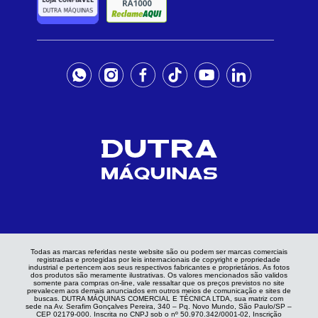
Todas as marcas referidas neste website são ou podem ser marcas comerciais
registradas e protegidas por leis internacionais de copyright e propriedade
industrial e pertencem aos seus respectivos fabricantes e proprietários. As fotos
dos produtos são meramente ilustrativas. Os valores mencionados são validos
somente para compras on-line, vale ressaltar que os preços previstos no site
prevalecem aos demais anunciados em outros meios de comunicação e sites de
buscas. DUTRA MÁQUINAS COMERCIAL E TÉCNICA LTDA, sua matriz com
sede na Av. Serafim Gonçalves Pereira, 340 – Pq. Novo Mundo, São Paulo/SP –
CEP 02179-000. Inscrita no CNPJ sob o nº 50.970.342/0001-02, Inscrição