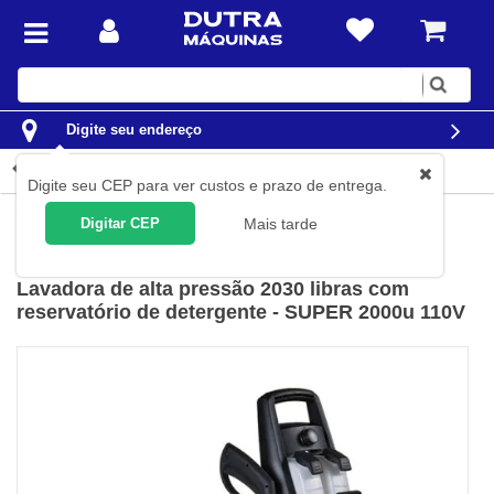
Digite
sua
busca
Digite seu endereço
Detalhes do produto
Digite seu CEP para ver custos e prazo de entrega.
Limpeza
Lavadoras de Alta Pressão Residenciais
Digitar CEP
Mais tarde
Kawashima
(
Cód.
3700140
)
Lavadora de alta pressão 2030 libras com
reservatório de detergente - SUPER 2000u 110V