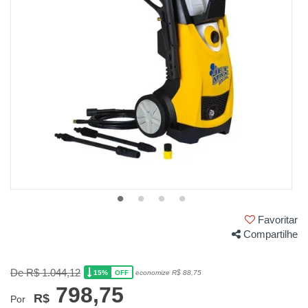
Favoritar
Compartilhe
De R$ 1.044,12
15%
economize R$ 88,75
OFF
798,75
R$
Por