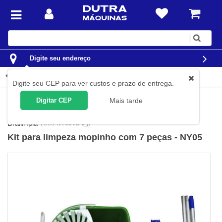
Digite
sua
busca
Digite seu endereço
Detalhes do produto
Digite seu CEP para ver custos e prazo de entrega.
Limpeza
Equipamentos para limpeza
Mops
Mops Para
Digitar CEP
Mais tarde
Limpeza
Bralimpia
(
Cód.
NY05VD
)
Kit para limpeza mopinho com 7 peças - NY05