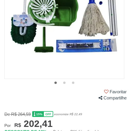
Favoritar
Compartilhe
De R$ 264,59
15%
economize R$ 22,49
OFF
202,41
R$
Por