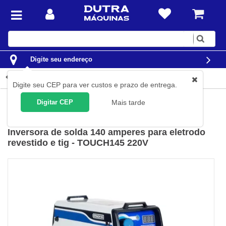
Digite
sua
busca
Digite seu endereço
Detalhes do produto
Digite seu CEP para ver custos e prazo de entrega.
Solda
Máquinas de Solda
Inversoras de Solda
Digitar CEP
Mais tarde
Boxer
(
Cód.
TOUCH-145
)
Inversora de solda 140 amperes para eletrodo
revestido e tig - TOUCH145 220V