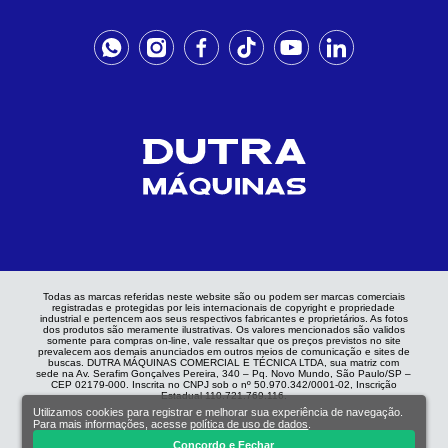
Todas as marcas referidas neste website são ou podem ser marcas comerciais
registradas e protegidas por leis internacionais de copyright e propriedade
industrial e pertencem aos seus respectivos fabricantes e proprietários. As fotos
dos produtos são meramente ilustrativas. Os valores mencionados são validos
somente para compras on-line, vale ressaltar que os preços previstos no site
prevalecem aos demais anunciados em outros meios de comunicação e sites de
buscas. DUTRA MÁQUINAS COMERCIAL E TÉCNICA LTDA, sua matriz com
sede na Av. Serafim Gonçalves Pereira, 340 – Pq. Novo Mundo, São Paulo/SP –
CEP 02179-000. Inscrita no CNPJ sob o nº 50.970.342/0001-02, Inscrição
Estadual 110.721.769.116.
Utilizamos cookies para registrar e melhorar sua experiência de navegação.
Para mais informações, acesse
política de uso de dados
.
Concordo e Fechar