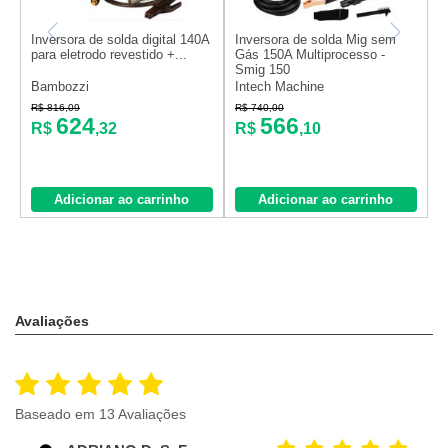
Inversora de solda digital 140A
Inversora de solda Mig sem
I
para eletrodo revestido +...
Gás 150A Multiprocesso -
e
Smig 150
1
Bambozzi
Intech Machine
B
R$ 816,09
R$ 740,00
R
624
566
R$
,32
R$
,10
o
Adicionar ao carrinho
Adicionar ao carrinho
Avaliações
Baseado em 13 Avaliações