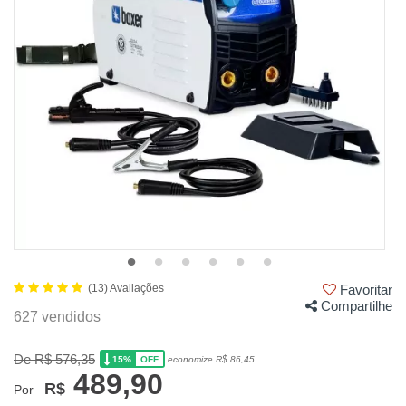
(13) Avaliações
Favoritar
Compartilhe
627 vendidos
De R$ 576,35
15%
economize R$ 86,45
OFF
489,90
R$
Por