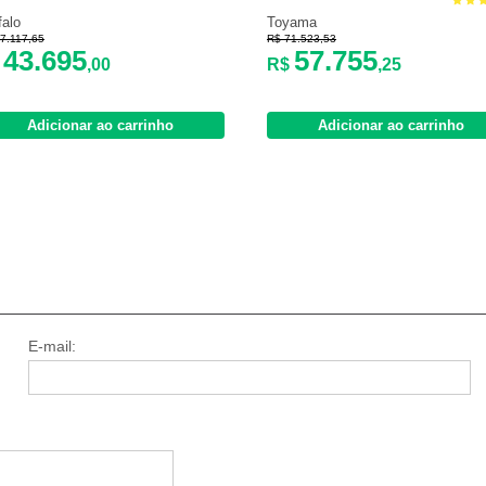
falo
Toyama
7.117,65
R$ 71.523,53
43.695
57.755
$
,00
R$
,25
Adicionar ao carrinho
Adicionar ao carrinho
E-mail: