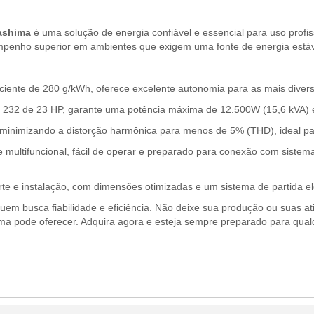
ashima
é uma solução de energia confiável e essencial para uso profiss
penho superior em ambientes que exigem uma fonte de energia estáv
iente de 280 g/kWh, oferece excelente autonomia para as mais divers
2 de 23 HP, garante uma potência máxima de 12.500W (15,6 kVA) e
 minimizando a distorção harmônica para menos de 5% (THD), ideal par
 multifuncional, fácil de operar e preparado para conexão com sistem
orte e instalação, com dimensões otimizadas e um sistema de partida el
uem busca fiabilidade e eficiência. Não deixe sua produção ou suas ati
a pode oferecer. Adquira agora e esteja sempre preparado para qualq