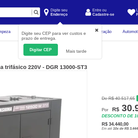
Digite seu
Entre ou
L
Endereço
Cadastre-se
F
Instrumentos de
mpeza
Construção Civil
Organização
Automot
Digite seu CEP para ver custos e
Medição
prazo de entrega.
Digitar CEP
Mais tarde
ica trifásico 220V - DGR 13000-ST3
De R$ 40.517,65
30.
R$
Por
DESCONTO DE 
R$ 34.440,00
Em até
10x de R$ 3.444