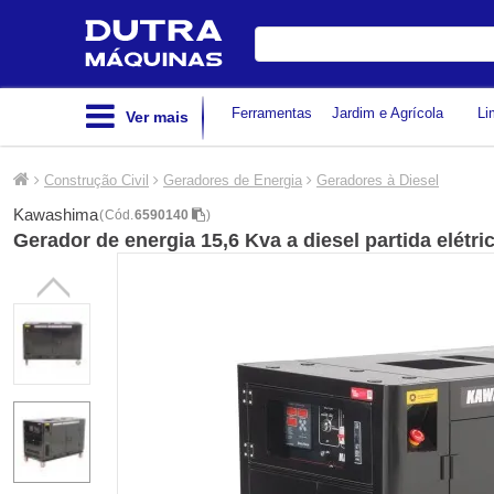
Digite
sua
busca
Ferramentas
Jardim e Agrícola
Li
Ver mais
Construção Civil
Geradores de Energia
Geradores à Diesel
Kawashima
(
Cód.
6590140
)
Gerador de energia 15,6 Kva a diesel partida elétr