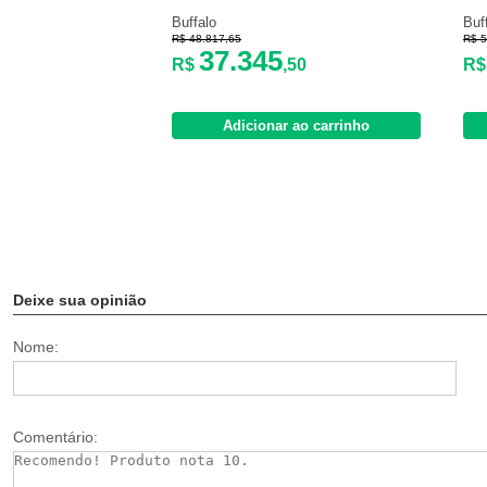
Buffalo
Buf
R$ 48.817,65
R$ 5
37.345
R$
,50
R
Adicionar ao carrinho
Deixe sua opinião
Nome:
Comentário: