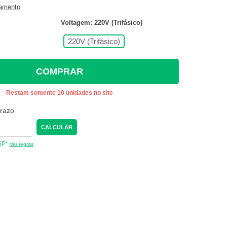
gamento
Voltagem: 220V (Trifásico)
220V (Trifásico)
COMPRAR
Restam somente 10 unidades no site
prazo
CALCULAR
 SP*
Ver regras