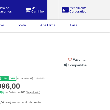
ista de
Meu
Atendimento
avoritos
Carrinho
Corporativo
ivo
Solda
Ar e Clima
Casa
Favoritar
Compartilhe
15%
economize R$ 3.444,00
OFF
996,00
10%
no Boleto ou PIX
(já aplicado)
,00
sem juros no cartão de crédito