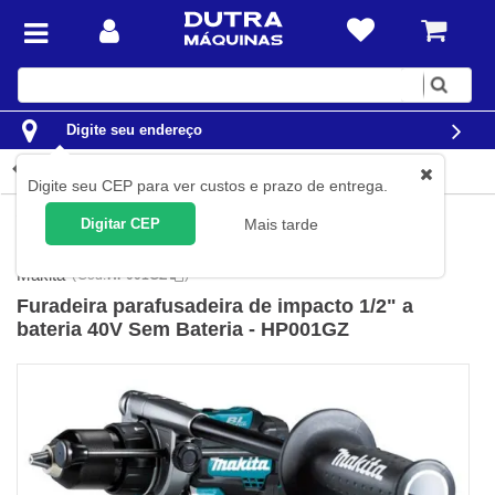
Digite
sua
busca
Digite seu endereço
Detalhes do produto
Digite seu CEP para ver custos e prazo de entrega.
Ferramentas
Ferramentas a Bateria
Furadeiras e
Digitar CEP
Mais tarde
Parafusadeiras a Bateria
Makita
(
Cód.
HP001GZ
)
Furadeira parafusadeira de impacto 1/2" a
bateria 40V Sem Bateria - HP001GZ