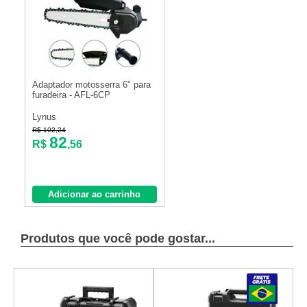
Adaptador motosserra 6" para
furadeira - AFL-6CP
Lynus
R$ 102,24
82
R$
,56
Adicionar ao carrinho
Produtos que você pode gostar...