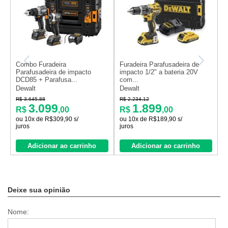
Combo Furadeira
Furadeira Parafusadeira de
F
Parafusadeira de impacto
impacto 1/2" a bateria 20V
i
DCD85 + Parafusa...
com...
B
Dewalt
Dewalt
M
R$ 3.645,88
R$ 2.234,12
R
3.099
1.899
R$
,00
R$
,00
ou 10x de R$309,90 s/
ou 10x de R$189,90 s/
juros
juros
Adicionar ao carrinho
Adicionar ao carrinho
Deixe sua opinião
Nome: