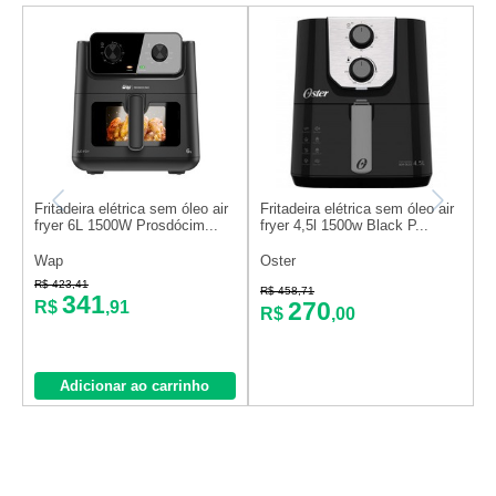
Fritadeira elétrica sem óleo air
Fritadeira elétrica sem óleo air
F
fryer 6L 1500W Prosdócim...
fryer 4,5l 1500w Black P...
F
Wap
Oster
E
R$ 423,41
R
R$ 458,71
341
270
R$
,91
R$
,00
Adicionar ao carrinho