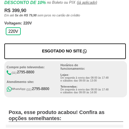
DESCONTO DE 10%
no Boleto ou PIX
(já aplicado)
R$ 399,90
Em até
5x de R$ 79,98
sem juros no cartão de crédito
Voltagem: 220V
220V
ESGOTADO NO SITE
Horários de
Compre pelo televendas:
funcionamento:
2795-8800
(11)
Lojas:
De segunda à sexta das 08:00 às 17:48
e sábados das 09:00 às 13:00
Atendimento site:
Televendas:
2795-8800
WhatsApp:
(11)
De segunda à sexta das 08:00 às 17:48
e sábados das 09:00 às 14:00
Poxa, esse produto acabou! Confira as
opções semelhantes: