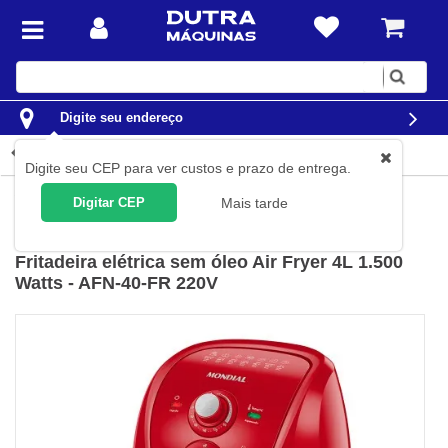
Digite
sua
busca
Digite seu endereço
Detalhes do produto
Digite seu CEP para ver custos e prazo de entrega.
Casa
Eletroportáteis
Fritadeiras elétricas
Digitar CEP
Mais tarde
Mondial
(
Cód.
AFN-40-FR-220V
)
Fritadeira elétrica sem óleo Air Fryer 4L 1.500
Watts - AFN-40-FR 220V