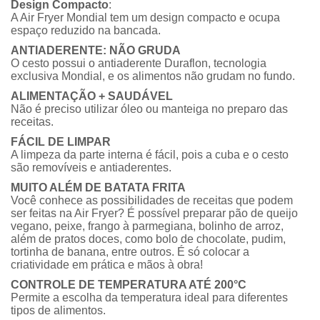
Design Compacto
:
A Air Fryer Mondial tem um design compacto e ocupa
espaço reduzido na bancada.
ANTIADERENTE: NÃO GRUDA
O cesto possui o antiaderente Duraflon, tecnologia
exclusiva Mondial, e os alimentos não grudam no fundo.
ALIMENTAÇÃO + SAUDÁVEL
Não é preciso utilizar óleo ou manteiga no preparo das
receitas.
FÁCIL DE LIMPAR
A limpeza da parte interna é fácil, pois a cuba e o cesto
são removíveis e antiaderentes.
MUITO ALÉM DE BATATA FRITA
Você conhece as possibilidades de receitas que podem
ser feitas na Air Fryer? É possível preparar pão de queijo
vegano, peixe, frango à parmegiana, bolinho de arroz,
além de pratos doces, como bolo de chocolate, pudim,
tortinha de banana, entre outros. É só colocar a
criatividade em prática e mãos à obra!
CONTROLE DE TEMPERATURA ATÉ 200°C
Permite a escolha da temperatura ideal para diferentes
tipos de alimentos.