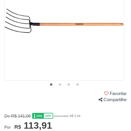
Favoritar
Compartilhe
De R$ 141,06
15%
economize R$ 5,99
OFF
113,91
R$
Por