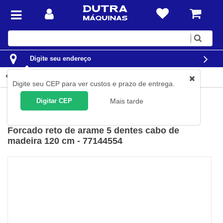
Digite
sua
busca
Digite seu endereço
Detalhes do produto
Digite seu CEP para ver custos e prazo de entrega.
Jardim e Agrícola
Ferramentas para Jardim
Forcados
Digitar CEP
Mais tarde
Tramontina
(
Cód.
77144/554
)
Forcado reto de arame 5 dentes cabo de
madeira 120 cm - 77144554