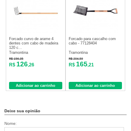
Forcado curvo de arame 4
Forcado para cascalho com
dentes com cabo de madeira
cabo - 77128404
120 c...
Tramontina
Tramontina
R$ 156,35
R$ 204,59
126
165
R$
,26
R$
,21
Adicionar ao carrinho
Adicionar ao carrinho
Deixe sua opinião
Nome: