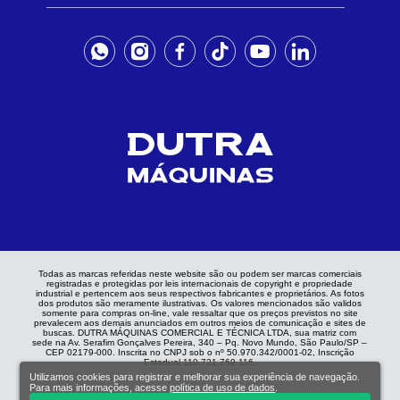
Todas as marcas referidas neste website são ou podem ser marcas comerciais
registradas e protegidas por leis internacionais de copyright e propriedade
industrial e pertencem aos seus respectivos fabricantes e proprietários. As fotos
dos produtos são meramente ilustrativas. Os valores mencionados são validos
somente para compras on-line, vale ressaltar que os preços previstos no site
prevalecem aos demais anunciados em outros meios de comunicação e sites de
buscas. DUTRA MÁQUINAS COMERCIAL E TÉCNICA LTDA, sua matriz com
sede na Av. Serafim Gonçalves Pereira, 340 – Pq. Novo Mundo, São Paulo/SP –
CEP 02179-000. Inscrita no CNPJ sob o nº 50.970.342/0001-02, Inscrição
Estadual 110.721.769.116.
Utilizamos cookies para registrar e melhorar sua experiência de navegação.
Para mais informações, acesse
política de uso de dados
.