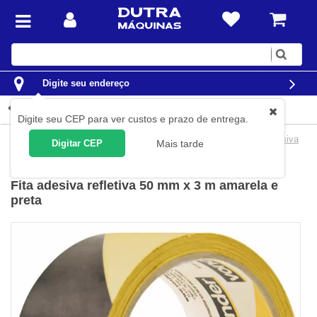
Digite
sua
busca
Digite seu endereço
Detalhes do produto
Digite seu CEP para ver custos e prazo de entrega.
Casa
Materiais para embalagem
Fitas Adesivas
Fita adesiva
Digitar CEP
Mais tarde
Vonder
(
Cód.
10.52.250.121
)
Fita adesiva refletiva 50 mm x 3 m amarela e
preta