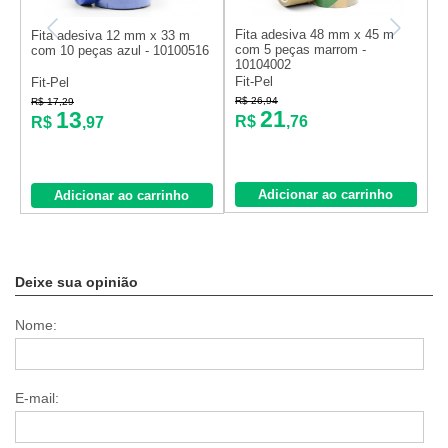
Fita adesiva 48 mm x 45 m
Fita adesiva 12 mm x 33 m
F
com 5 peças marrom -
com 10 peças azul - 10100516
c
10104002
1
Fit-Pel
Fit-Pel
F
R$ 26,94
R$ 17,29
R
21
13
R$
,76
R$
,97
Adicionar ao carrinho
Adicionar ao carrinho
Deixe sua opinião
Nome:
E-mail: