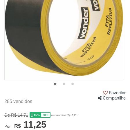
Favoritar
Compartilhe
285 vendidos
De R$ 14,71
15%
economize R$ 1,25
OFF
11,25
R$
Por