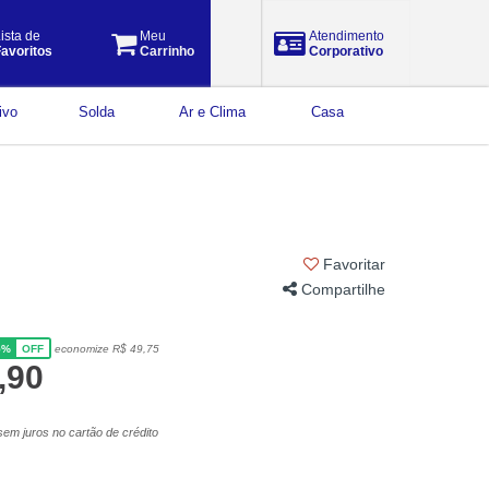
ista de
Meu
Atendimento
avoritos
Carrinho
Corporativo
ivo
Solda
Ar e Clima
Casa
Favoritar
Compartilhe
5%
economize R$ 49,75
OFF
,90
em juros no cartão de crédito