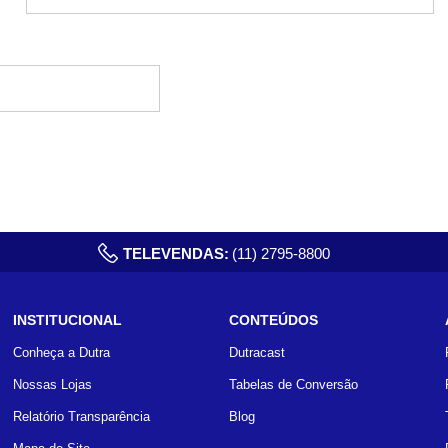
TELEVENDAS:
(11) 2795-8800
INSTITUCIONAL
CONTEÚDOS
Conheça a Dutra
Dutracast
Nossas Lojas
Tabelas de Conversão
Relatório Transparência
Blog