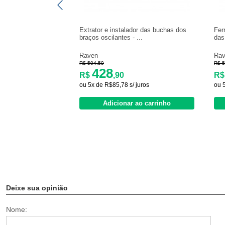
Extrator e instalador das buchas dos
Fer
braços oscilantes - ...
das
Raven
Ra
R$ 504,59
R$ 5
428
R$
,90
R
ou 5x de R$85,78 s/ juros
ou 
Adicionar ao carrinho
Deixe sua opinião
Nome: