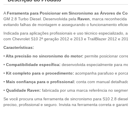
A
Ferramenta para Posicionar em Sincronismo as Árvores de C
GM 2.8 Turbo Diesel. Desenvolvida pela
Raven
, marca reconhecida 
evitando falhas de montagem e assegurando o funcionamento eficie
Indicada para aplicações profissionais e uso técnico especializado, 
com Chevrolet S10 2ª geração 2012 e 2013 e TrailBlazer 2012 e 2013
Características:
•
Alta precisão no sincronismo do motor:
permite posicionar corr
•
Compatibilidade específica:
desenvolvida especialmente para mot
•
Kit completo para o procedimento:
acompanha parafuso e porca,
•
Mais confiança para o profissional:
conta com manual detalhado,
•
Qualidade Raven:
fabricada por uma marca referência no segment
Se você procura uma ferramenta de sincronismo para S10 2.8 diesel
preciso, profissional e seguro. Invista na ferramenta correta e gara