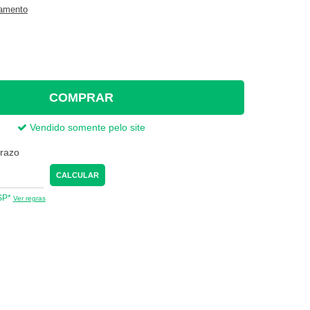
gamento
COMPRAR
Vendido somente pelo site
prazo
CALCULAR
 SP*
Ver regras