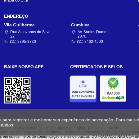
Mapa do Site
ENDEREÇO
Vila Guilherme
Cumbica
Rua Amazonas da Silva,
Av. Santos Dumont,
22
2870
(11) 2795-8830
(11) 2462-4500
BAIXE NOSSO APP
CERTIFICADOS E SELOS
s para registrar e melhorar sua experiência de navegação. Para mais 
e dados
.
em ser marcas comerciais registradas e protegidas por leis internacionais de copy
os produtos são meramente ilustrativas. Os valores mencionados são validos soment
ados em outros meios de comunicação e sites de buscas. DUTRA MÁQUINAS COMER