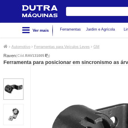
Digite
sua
busca
Ferramentas
Jardim e Agrícola
Li
Ver mais
Automotivo
Ferramentas para Veículos Leves
GM
Raven
(
Cód.
RAV131005
)
Ferramenta para posicionar em sincronismo as ár