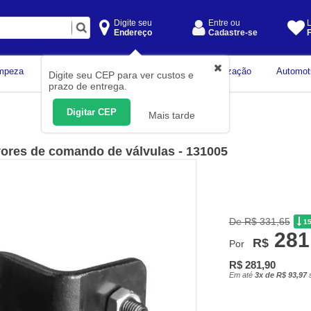
Digite seu
Entre ou
L
Endereço
Cadastre-se
F
Instrumentos de
mpeza
Construção Civil
Organização
Automot
Digite seu CEP para ver custos e
Medição
prazo de entrega.
Digitar CEP
Mais tarde
vores de comando de válvulas - 131005
De R$ 331,65
1
281
R$
Por
R$ 281,90
Em até
3x de R$ 93,97
s