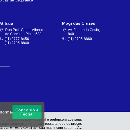
Dicas de Segurança
Atibaia
Mogi das Cruzes
Rua Prof. Carlos Alberto
Av. Fernando Costa,
de Carvalho Pinto, 538
840
(11) 3777-8456
(11) 2795-8860
(11) 2795-8840
Concordo e
informações, acesse
Fechar
right e propriedade industrial e pertencem aos seus
e para compras on-line, vale ressaltar que os preços
CIAL E TÉCNICA LTDA, sua matriz com sede na Av.