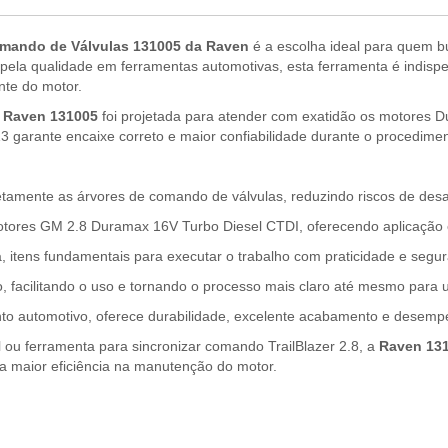
omando de Válvulas 131005 da Raven
é a escolha ideal para quem 
pela qualidade em ferramentas automotivas, esta ferramenta é indispe
nte do motor.
a
Raven 131005
foi projetada para atender com exatidão os motores D
 garante encaixe correto e maior confiabilidade durante o procedimen
etamente as árvores de comando de válvulas, reduzindo riscos de de
ores GM 2.8 Duramax 16V Turbo Diesel CTDI, oferecendo aplicação ex
 itens fundamentais para executar o trabalho com praticidade e seg
 facilitando o uso e tornando o processo mais claro até mesmo para
o automotivo, oferece durabilidade, excelente acabamento e desempe
 ou ferramenta para sincronizar comando TrailBlazer 2.8, a
Raven 13
nta maior eficiência na manutenção do motor.