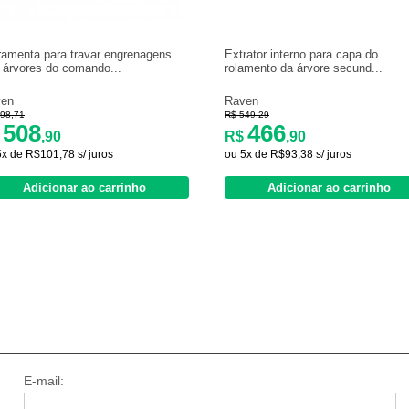
ramenta para travar engrenagens
Extrator interno para capa do
 árvores do comando...
rolamento da árvore secund...
ven
Raven
98,71
R$ 549,29
508
466
$
,90
R$
,90
5x de R$101,78 s/ juros
ou 5x de R$93,38 s/ juros
Adicionar ao carrinho
Adicionar ao carrinho
E-mail: