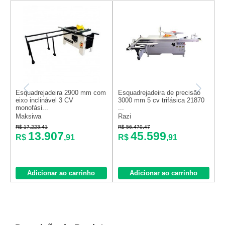
Esquadrejadeira 2900 mm com
Esquadrejadeira de precisão
E
eixo inclinável 3 CV
3000 mm 5 cv trifásica 21870
m
monofási...
...
Maksiwa
Razi
V
R$ 17.223,41
R$ 56.470,47
R
13.907
45.599
R$
,91
R$
,91
Adicionar ao carrinho
Adicionar ao carrinho