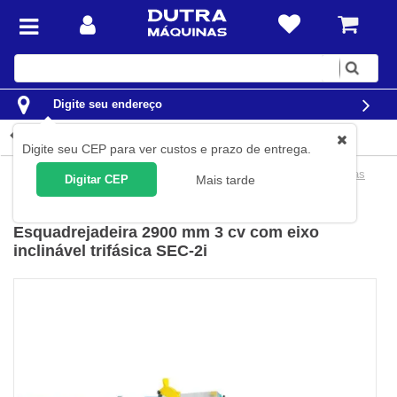
Digite
sua
busca
Digite seu endereço
Detalhes do produto
Digite seu CEP para ver custos e prazo de entrega.
Ferramentas
Ferramentas Elétricas
Serras Esquadrejadeiras
Digitar CEP
Mais tarde
Baldan
(
Cód.
7899577701273
)
Esquadrejadeira 2900 mm 3 cv com eixo
inclinável trifásica SEC-2i