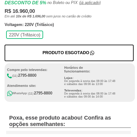
DESCONTO DE 5%
no Boleto ou PIX
(já aplicado)
R$ 16.960,00
Em até
10x de R$ 1.696,00
sem juros no cartão de crédito
Voltagem: 220V (Trifásico)
220V (Trifásico)
PRODUTO ESGOTADO
Horários de
Compre pelo televendas:
funcionamento:
2795-8800
(11)
Lojas:
De segunda à sexta das 08:00 às 17:48
e sábados das 09:00 às 13:00
Atendimento site:
Televendas:
2795-8800
WhatsApp:
(11)
De segunda à sexta das 08:00 às 17:48
e sábados das 09:00 às 14:00
Poxa, esse produto acabou! Confira as
opções semelhantes: