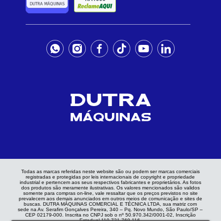
Todas as marcas referidas neste website são ou podem ser marcas comerciais
registradas e protegidas por leis internacionais de copyright e propriedade
industrial e pertencem aos seus respectivos fabricantes e proprietários. As fotos
dos produtos são meramente ilustrativas. Os valores mencionados são validos
somente para compras on-line, vale ressaltar que os preços previstos no site
prevalecem aos demais anunciados em outros meios de comunicação e sites de
buscas. DUTRA MÁQUINAS COMERCIAL E TÉCNICA LTDA, sua matriz com
sede na Av. Serafim Gonçalves Pereira, 340 – Pq. Novo Mundo, São Paulo/SP –
CEP 02179-000. Inscrita no CNPJ sob o nº 50.970.342/0001-02, Inscrição
Estadual 110.721.769.116.