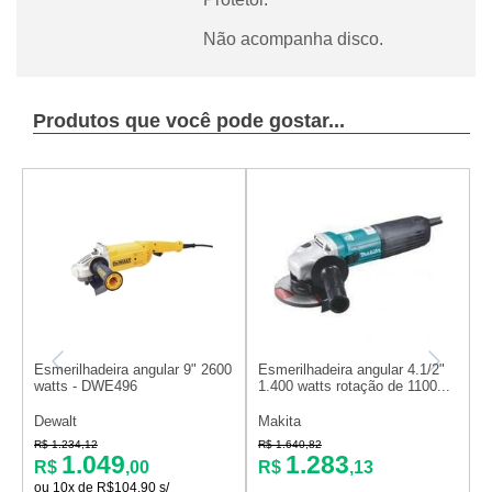
Não acompanha disco.
Produtos que você pode gostar...
Esmerilhadeira angular 9" 2600
Esmerilhadeira angular 4.1/2"
E
watts - DWE496
1.400 watts rotação de 1100...
1
- 
Dewalt
Makita
D
R$ 1.234,12
R$ 1.640,82
R
1.049
1.283
R$
,00
R$
,13
ou 10x de R$104,90 s/
o