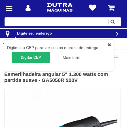
Digite
sua
busca
Digite seu endereço
Detalhes do produto
Digite seu CEP para ver custos e prazo de entrega.
Ferramentas
Ferramentas Elétricas
Esmerilhadeiras Elétricas
Digitar CEP
Mais tarde
Makita
(
Cód.
GA5050R-220V
)
Esmerilhadeira angular 5" 1.300 watts com
partida suave - GA5050R 220V