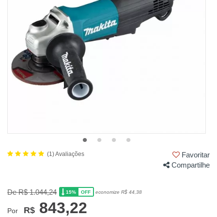
(1) Avaliações
Favoritar
Compartilhe
De R$ 1.044,24
15%
economize R$ 44,38
OFF
843,22
R$
Por