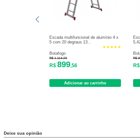
Escada multifuncional de alumínio 4 x
Esc
5 com 20 degraus 13...
5,4
Botafogo
Bot
R$ 1.114,00
R$ 8
899
R$
,56
R
Adicionar ao carrinho
Deixe sua opinião