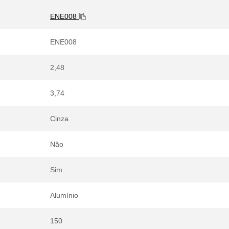
ENE008
ENE008
2,48
3,74
Cinza
Não
Sim
Alumínio
150