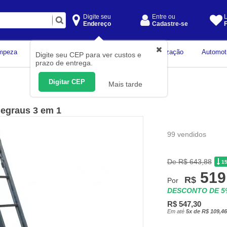
Digite seu
Entre ou
L
Endereço
Cadastre-se
F
Instrumentos de
mpeza
Construção Civil
Organização
Automot
Digite seu CEP para ver custos e
Medição
prazo de entrega.
Digitar CEP
Mais tarde
degraus 3 em 1
99 vendidos
De R$ 643,88
1
519
R$
Por
DESCONTO DE 
R$ 547,30
Em até
5x de R$ 109,46