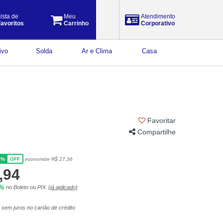
ista de
Meu
Atendimento
avoritos
Carrinho
Corporativo
ivo
Solda
Ar e Clima
Casa
Favoritar
Compartilhe
5%
economize R$ 27,36
OFF
,94
5%
no Boleto ou PIX
(já aplicado)
sem juros no cartão de crédito