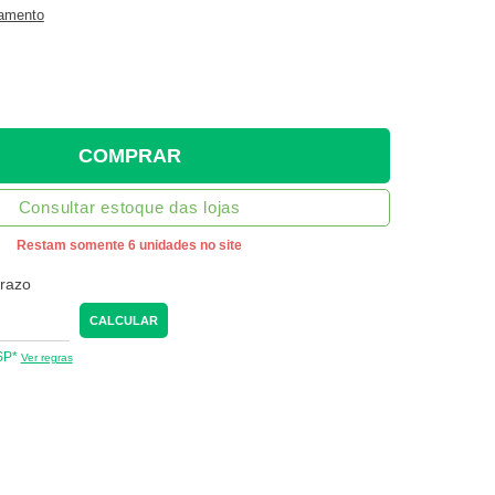
gamento
COMPRAR
Consultar estoque das lojas
Restam somente 6 unidades no site
prazo
CALCULAR
 SP*
Ver regras