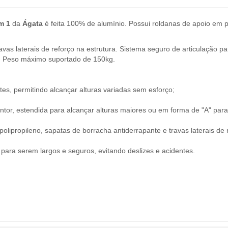
em 1
da
Ágata
é feita 100% de alumínio. Possui roldanas de apoio em p
vas laterais de reforço na estrutura. Sistema seguro de articulação par
). Peso máximo suportado de 150kg.
s, permitindo alcançar alturas variadas sem esforço;
ntor, estendida para alcançar alturas maiores ou em forma de "A" para
lipropileno, sapatas de borracha antiderrapante e travas laterais de r
ra serem largos e seguros, evitando deslizes e acidentes.