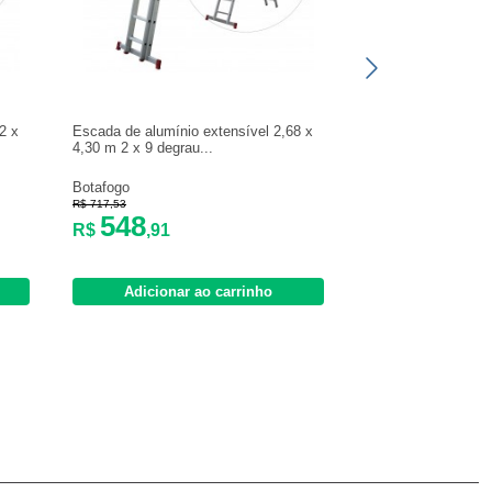
2 x
Escada de alumínio extensível 2,68 x
4,30 m 2 x 9 degrau...
Botafogo
R$ 717,53
548
R$
,91
Adicionar ao carrinho