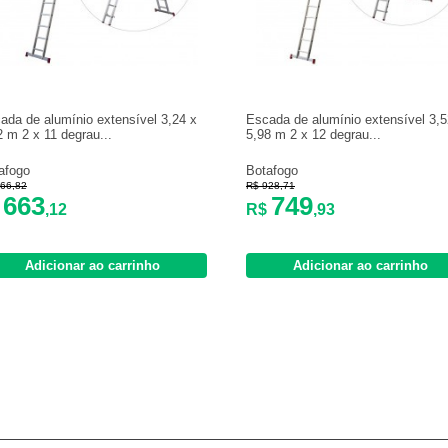
ada de alumínio extensível 3,24 x
Escada de alumínio extensível 3,5
2 m 2 x 11 degrau...
5,98 m 2 x 12 degrau...
afogo
Botafogo
66,82
R$ 928,71
663
749
$
,12
R$
,93
Adicionar ao carrinho
Adicionar ao carrinho