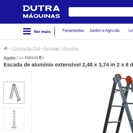
Digite
sua
busca
Ferramentas
Jardim e Agrícola
Li
Ver mais
Construção Civil
Escadas
Alumínio
Agata
(
Cód.
ENE008
)
Escada de alumínio extensível 2,48 x 3,74 m 2 x 8 