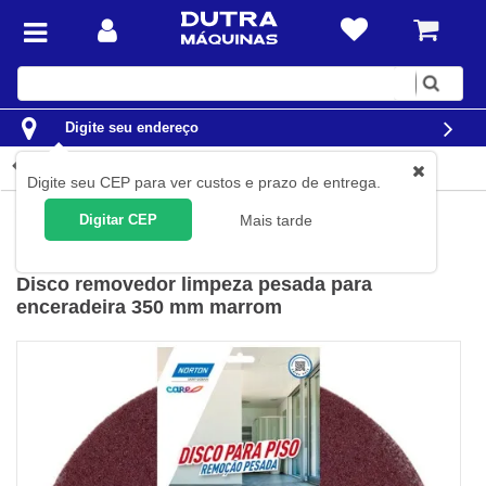
Digite
sua
busca
Digite seu endereço
Detalhes do produto
Digite seu CEP para ver custos e prazo de entrega.
Limpeza
Enceradeiras
Acessórios Para Enceradeiras
Digitar CEP
Mais tarde
Norton
(
Cód.
78072745997
)
Disco removedor limpeza pesada para
enceradeira 350 mm marrom