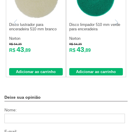
Disco lustrador para
Disco limpador 510 mm verde
D
enceradeira 510 mm branco
para enceradeira
e
Norton
Norton
N
R$ 54,35
R$ 54,35
R
43
43
R$
,89
R$
,89
Adicionar ao carrinho
Adicionar ao carrinho
Deixe sua opinião
Nome:
E-mail: