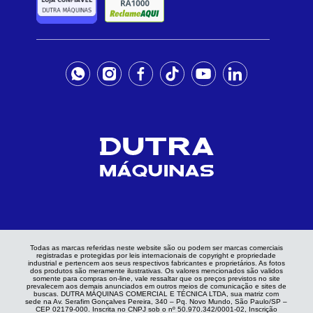
Todas as marcas referidas neste website são ou podem ser marcas comerciais
registradas e protegidas por leis internacionais de copyright e propriedade
industrial e pertencem aos seus respectivos fabricantes e proprietários. As fotos
dos produtos são meramente ilustrativas. Os valores mencionados são validos
somente para compras on-line, vale ressaltar que os preços previstos no site
prevalecem aos demais anunciados em outros meios de comunicação e sites de
buscas. DUTRA MÁQUINAS COMERCIAL E TÉCNICA LTDA, sua matriz com
sede na Av. Serafim Gonçalves Pereira, 340 – Pq. Novo Mundo, São Paulo/SP –
CEP 02179-000. Inscrita no CNPJ sob o nº 50.970.342/0001-02, Inscrição