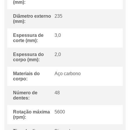
(mm):
Diâmetro externo
235
(mm):
Espessura de
3,0
corte (mm):
Espessura do
2,0
corpo (mm):
Materiais do
Aço carbono
corpo:
Número de
48
dentes:
Rotação máxima
5600
(rpm):