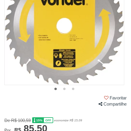
Favoritar
Compartilhe
De R$ 100,59
15%
economize R$ 15,09
OFF
85,50
R$
Por