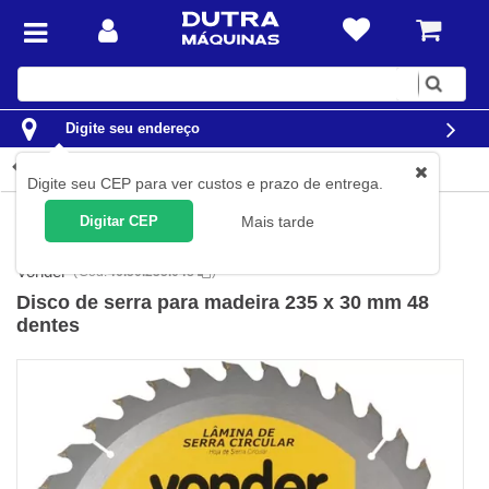
Digite
sua
busca
Digite seu endereço
Detalhes do produto
Digite seu CEP para ver custos e prazo de entrega.
Ferramentas
Acessórios para Ferramentas
Discos para
Digitar CEP
Mais tarde
Máquinas
Discos de Serra
Vonder
(
Cód.
46.50.235.048
)
Disco de serra para madeira 235 x 30 mm 48
dentes