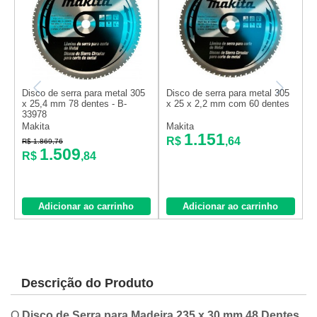
D
Disco de serra para metal 305
Disco de serra para metal 305
1
x 25,4 mm 78 dentes - B-
x 25 x 2,2 mm com 60 dentes
4
33978
V
Makita
Makita
1.151
R$
,64
R
R$ 1.869,76
1.509
R$
,84
Adicionar ao carrinho
Adicionar ao carrinho
Descrição do Produto
O
Disco de Serra para Madeira 235 x 30 mm 48 Dentes