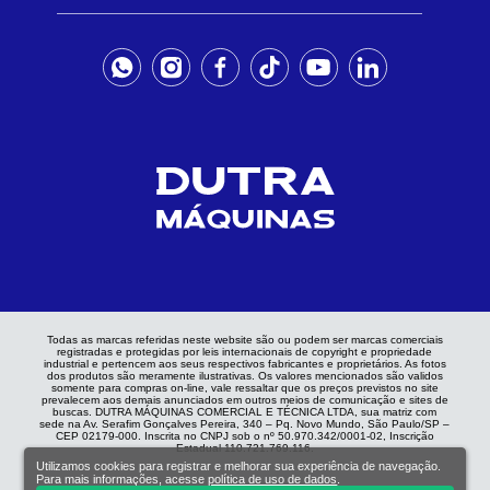
Todas as marcas referidas neste website são ou podem ser marcas comerciais
registradas e protegidas por leis internacionais de copyright e propriedade
industrial e pertencem aos seus respectivos fabricantes e proprietários. As fotos
dos produtos são meramente ilustrativas. Os valores mencionados são validos
somente para compras on-line, vale ressaltar que os preços previstos no site
prevalecem aos demais anunciados em outros meios de comunicação e sites de
buscas. DUTRA MÁQUINAS COMERCIAL E TÉCNICA LTDA, sua matriz com
sede na Av. Serafim Gonçalves Pereira, 340 – Pq. Novo Mundo, São Paulo/SP –
CEP 02179-000. Inscrita no CNPJ sob o nº 50.970.342/0001-02, Inscrição
Estadual 110.721.769.116.
Utilizamos cookies para registrar e melhorar sua experiência de navegação.
Para mais informações, acesse
política de uso de dados
.