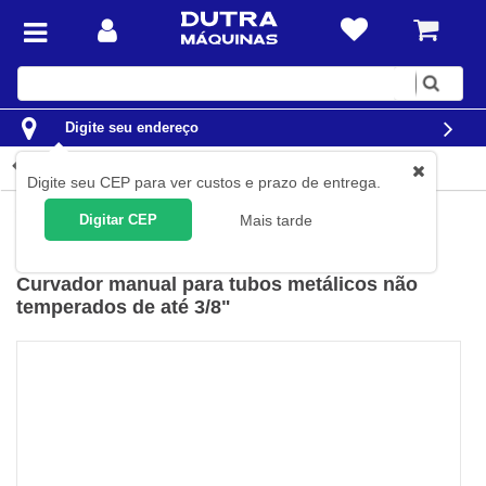
Digite
sua
busca
Digite seu endereço
Detalhes do produto
Digite seu CEP para ver custos e prazo de entrega.
Ferramentas
Ferramentas Manuais
Flangeadores
Digitar CEP
Mais tarde
Tramontina PRO
(
Cód.
44900/002
)
Curvador manual para tubos metálicos não
temperados de até 3/8"