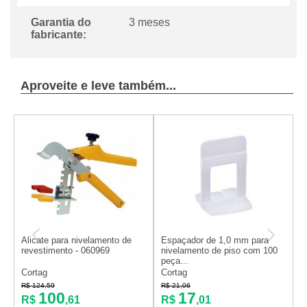
Garantia do
3 meses
fabricante:
Aproveite e leve também...
Alicate para nivelamento de
Espaçador de 1,0 mm para
E
revestimento - 060969
nivelamento de piso com 100
n
peça...
p
Cortag
Cortag
C
R$ 124,59
R$ 21,06
R
100
17
R$
,61
R$
,01