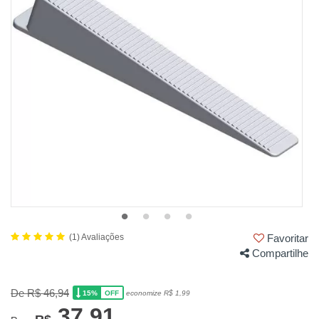
(1) Avaliações
Favoritar
Compartilhe
De R$ 46,94
15%
economize R$ 1,99
OFF
37,91