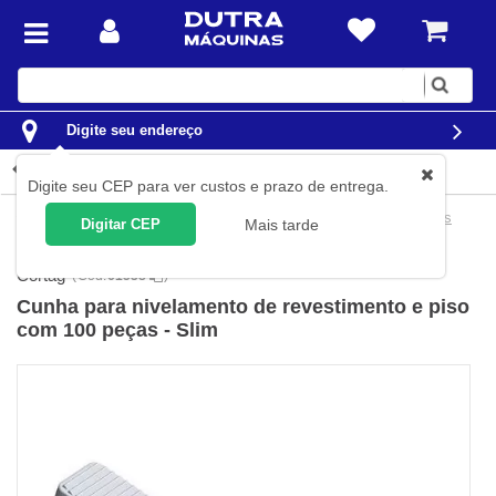
Digite
sua
busca
Digite seu endereço
Detalhes do produto
Digite seu CEP para ver custos e prazo de entrega.
Construção Civil
Sistema para nivelamento de piso
Alicates
Digitar CEP
Mais tarde
para sistema de nivelamento
Cortag
(
Cód.
61538
)
Cunha para nivelamento de revestimento e piso
com 100 peças - Slim