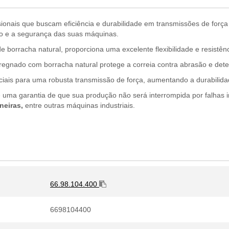
issionais que buscam eficiência e durabilidade em transmissões de fo
ho e a segurança das suas máquinas.
orracha natural, proporciona uma excelente flexibilidade e resistênc
regnado com borracha natural protege a correia contra abrasão e dete
nciais para uma robusta transmissão de força, aumentando a durabilidad
é uma garantia de que sua produção não será interrompida por falhas
neiras,
entre outras máquinas industriais.
66.98.104.400
6698104400