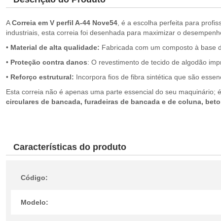
A
Correia em V perfil A-44 Nove54
, é a escolha perfeita para prof
industriais, esta correia foi desenhada para maximizar o desempen
•
Material de alta qualidade:
Fabricada com um composto à base de b
•
Proteção contra danos
: O revestimento de tecido de algodão imp
•
Reforço estrutural:
Incorpora fios de fibra sintética que são esse
Esta correia não é apenas uma parte essencial do seu maquinário; 
circulares de bancada, furadeiras de bancada e de coluna, beto
Características do produto
Código:
Modelo: