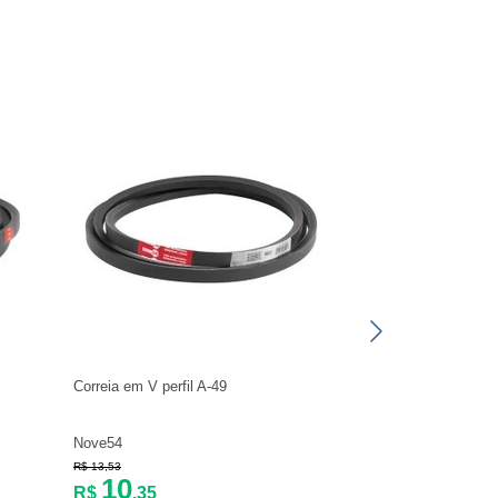
Correia em V perfil A-49
Nove54
R$ 13,53
10
R$
,35