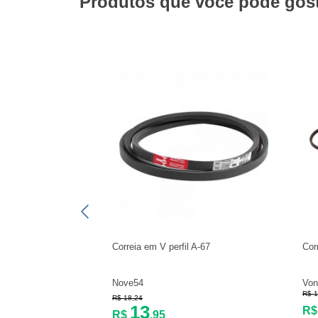
Produtos que você pode gosta
Correia em V perfil A-67
Cor
Nove54
Von
R$ 1
R$ 18,24
13
R
R$
,95