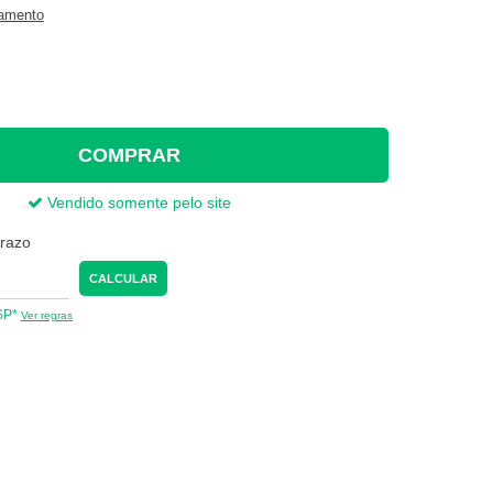
gamento
COMPRAR
Vendido somente pelo site
prazo
CALCULAR
 SP*
Ver regras