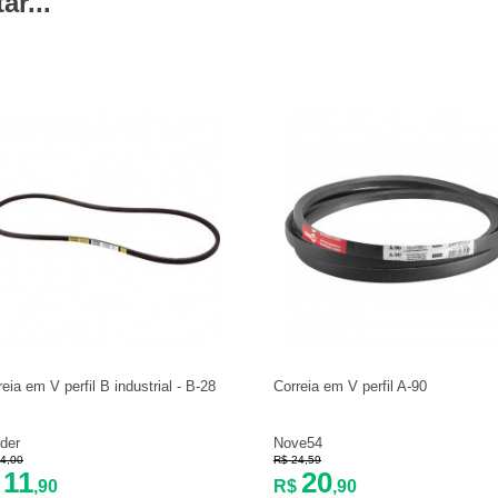
r...
reia em V perfil B industrial - B-28
Correia em V perfil A-90
der
Nove54
4,00
R$ 24,59
11
20
$
,90
R$
,90