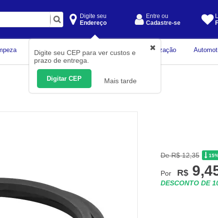
Digite seu
Entre ou
L
Endereço
Cadastre-se
F
Instrumentos de
mpeza
Construção Civil
Organização
Automot
Digite seu CEP para ver custos e
Medição
prazo de entrega.
Digitar CEP
Mais tarde
De R$ 12,35
15
9,4
R$
Por
DESCONTO DE 