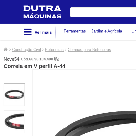
Digite
sua
busca
Ferramentas
Jardim e Agrícola
Li
Ver mais
Construção Civil
Betoneiras
Correias para Betoneiras
Nove54
(
Cód.
66.98.104.400
)
Correia em V perfil A-44