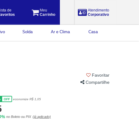
ista de
Meu
Atendimento
avoritos
Carrinho
Corporativo
ivo
Solda
Ar e Clima
Casa
Favoritar
Compartilhe
%
economize R$ 1,05
OFF
5
10%
no Boleto ou PIX
(já aplicado)