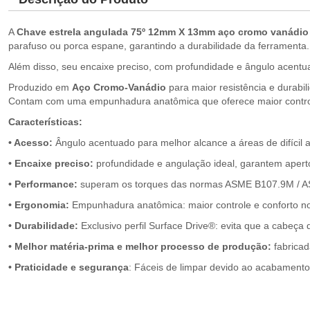
A
Chave estrela angulada 75º 12mm X 13mm aço cromo vanádio
parafuso ou porca espane, garantindo a durabilidade da ferramenta.
Além disso, seu encaixe preciso, com profundidade e ângulo acentu
Produzido em
Aço Cromo-Vanádio
para maior resistência e durabi
Contam com uma empunhadura anatômica que oferece maior controle
Características:
• Acesso:
ngulo acentuado para melhor alcance a áreas de difícil 
• Encaixe preciso:
profundidade e angulação ideal, garantem apert
• Performance:
superam os torques das normas ASME B107.9M / A
• Ergonomia:
Empunhadura anatômica: maior controle e conforto n
• Durabilidade:
Exclusivo perfil Surface Drive®: evita que a cabeça
• Melhor matéria-prima e melhor processo de produção:
fabricad
• Praticidade e segurança
: Fáceis de limpar devido ao acabament