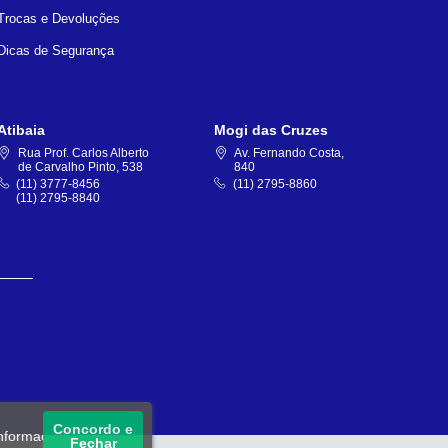
Trocas e Devoluções
Dicas de Segurança
Atibaia
Mogi das Cruzes
Rua Prof. Carlos Alberto
Av. Fernando Costa,
de Carvalho Pinto, 538
840
(11) 3777-8456
(11) 2795-8860
(11) 2795-8840
Concordo e
informações, acesse
Fechar