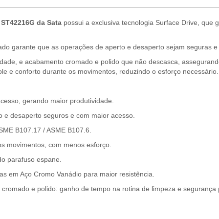
 ST42216G da Sata
possui a exclusiva tecnologia Surface Drive, que 
ado garante que as operações de aperto e desaperto sejam seguras e 
lidade, e acabamento cromado e polido que não descasca, assegurando 
 e conforto durante os movimentos, reduzindo o esforço necessário.
acesso, gerando maior produtividade.
o e desaperto seguros e com maior acesso.
SME B107.17 / ASME B107.6.
os movimentos, com menos esforço.
 do parafuso espane.
as em Aço Cromo Vanádio para maior resistência.
o cromado e polido: ganho de tempo na rotina de limpeza e seguranç