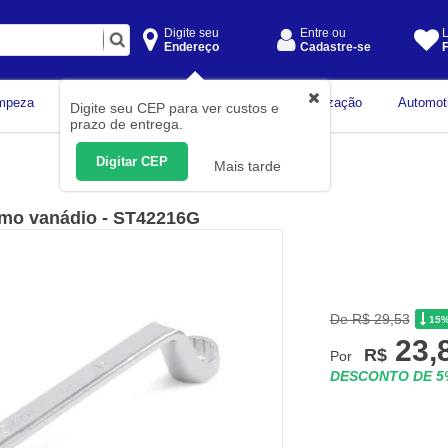
Digite seu
Entre ou
L
Endereço
Cadastre-se
F
Instrumentos de
mpeza
Construção Civil
Organização
Automot
Digite seu CEP para ver custos e
Medição
prazo de entrega.
Digitar CEP
Mais tarde
omo vanádio - ST42216G
De R$ 29,53
15
23,
R$
Por
DESCONTO DE 