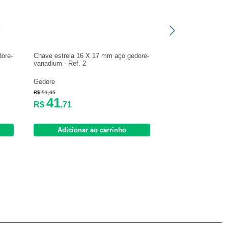
ore-
Chave estrela 16 X 17 mm aço gedore-
vanadium - Ref. 2
Gedore
R$ 51,65
41
R$
,71
Adicionar ao carrinho