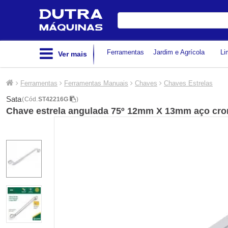
Digite
sua
busca
Ferramentas
Jardim e Agrícola
Li
Ver mais
Ferramentas
Ferramentas Manuais
Chaves
Chaves Estrelas
Sata
(
Cód.
ST42216G
)
Chave estrela angulada 75º 12mm X 13mm aço cr