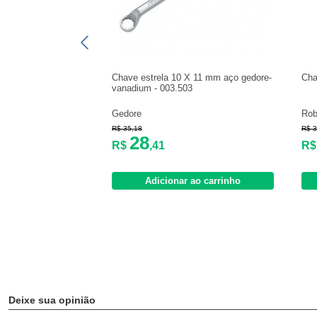
Chave estrela 10 X 11 mm aço gedore-
Cha
vanadium - 003.503
Gedore
Rob
R$ 35,18
R$ 3
28
R$
,41
R
Adicionar ao carrinho
Deixe sua opinião