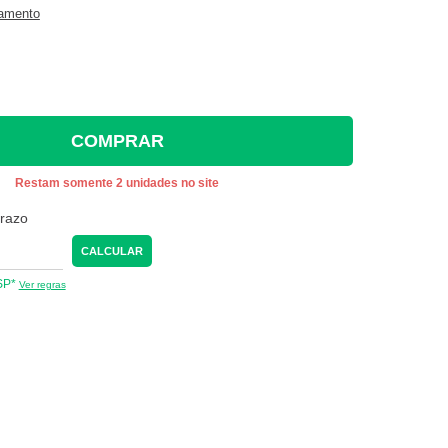
gamento
COMPRAR
Restam somente 2 unidades no site
prazo
CALCULAR
 SP*
Ver regras