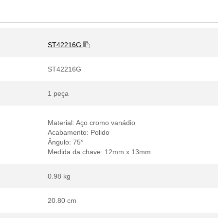
ST42216G
ST42216G
1 peça
Material: Aço cromo vanádio
Acabamento: Polido
ngulo: 75
Medida da chave: 12mm x 13mm.
0.98 kg
20.80 cm