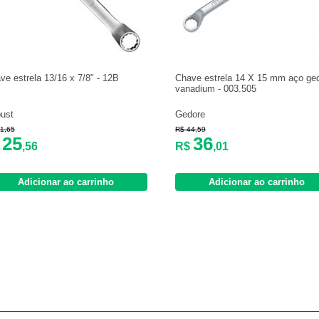
ve estrela 13/16 x 7/8" - 12B
Chave estrela 14 X 15 mm aço ged
vanadium - 003.505
ust
Gedore
1,65
R$ 44,59
25
36
$
,56
R$
,01
Adicionar ao carrinho
Adicionar ao carrinho