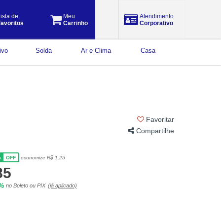
ista de
Meu
Atendimento
avoritos
Carrinho
Corporativo
ivo
Solda
Ar e Clima
Casa
Favoritar
Compartilhe
%
economize R$ 1,25
OFF
85
5%
no Boleto ou PIX
(já aplicado)