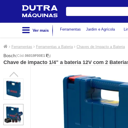
Digite
sua
busca
Ferramentas
Jardim e Agrícola
Li
Ver mais
Ferramentas
Ferramentas a Bateria
Chaves de Impacto a Bateria
Bosch
(
Cód.
06019F00E1
)
Chave de impacto 1/4" a bateria 12V com 2 Bateria