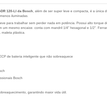
GDR 120-LI
da Bosch
, além de ser super leve e compacta, é a única
s menos iluminadas.
eve para trabalhar sem perder nada em potência. Possui alto torque d
 em um mesmo encaixe. conta com mandril 1/4" hexagonal e 1/2". Fer
 maleta plástica.
 ECP de bateria inteligente que não sobreaquece
osch
issionais Bosch
obreaquecimento, garantindo maior vida útil.