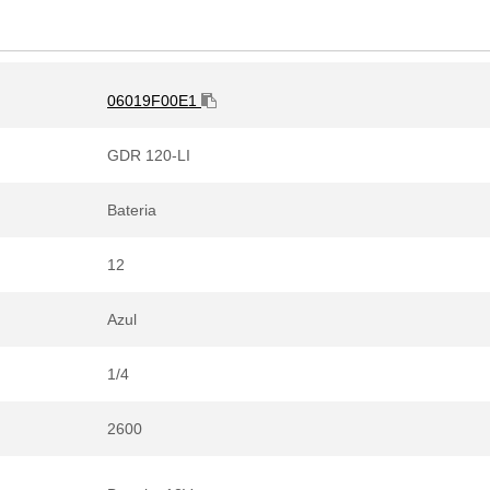
06019F00E1
GDR 120-LI
Bateria
12
Azul
1/4
2600