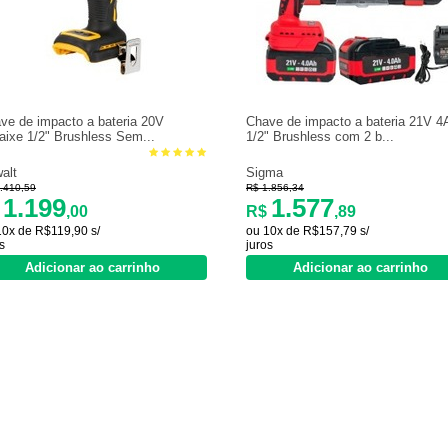
ve de impacto a bateria 20V
Chave de impacto a bateria 21V 4
aixe 1/2" Brushless Sem...
1/2" Brushless com 2 b...
alt
Sigma
.410,59
R$ 1.856,34
1.199
1.577
$
,00
R$
,89
10x de R$119,90 s/
ou 10x de R$157,79 s/
s
juros
Adicionar ao carrinho
Adicionar ao carrinho