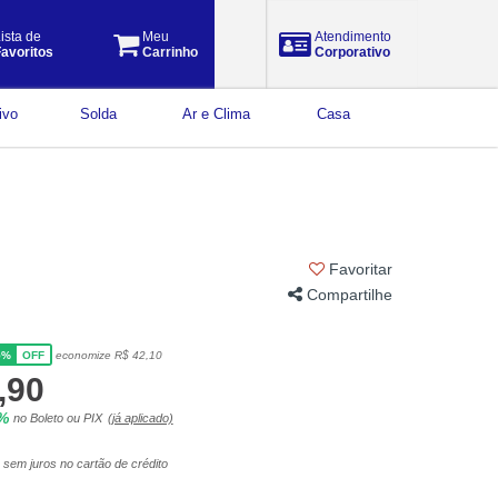
ista de
Meu
Atendimento
avoritos
Carrinho
Corporativo
ivo
Solda
Ar e Clima
Casa
Favoritar
Compartilhe
5%
economize R$ 42,10
OFF
,90
5%
no Boleto ou PIX
(já aplicado)
sem juros no cartão de crédito