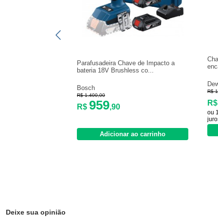
Cha
Parafusadeira Chave de Impacto a
enc
bateria 18V Brushless co...
Dew
Bosch
R$ 1
R$ 1.400,00
959
R
R$
,90
ou 
juro
Adicionar ao carrinho
Deixe sua opinião