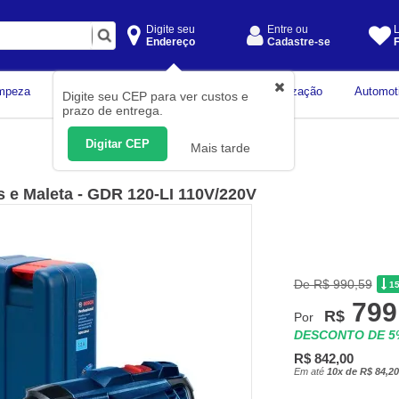
Digite seu
Entre ou
L
Endereço
Cadastre-se
F
Instrumentos de
mpeza
Construção Civil
Organização
Automot
Digite seu CEP para ver custos e
Medição
prazo de entrega.
Digitar CEP
Mais tarde
s e Maleta - GDR 120-LI 110V/220V
De R$ 990,59
1
799
R$
Por
DESCONTO DE 
R$ 842,00
Em até
10x de R$ 84,20