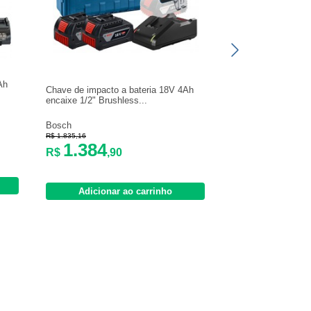
Ah
Chave de impacto a bateria 18V 4Ah
encaixe 1/2" Brushless...
Bosch
R$ 1.835,16
1.384
R$
,90
Adicionar ao carrinho