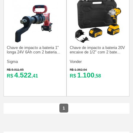
Chave de impacto a bateria 1"
Chave de impacto a bateria 20V
longa 24V 6Ah com 2 bateria...
encaixe de 1/2" com 2 bate...
Sigma
Vonder
R$ 5.911,65
R$ 1.362,94
4.522
1.100
R$
,41
R$
,58
1