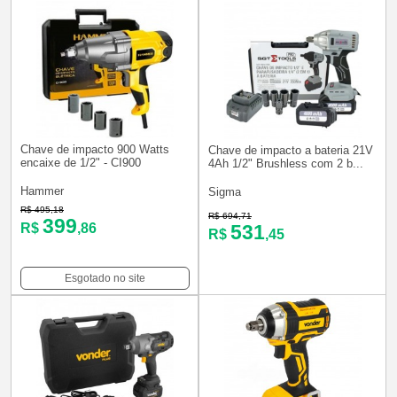
Chave de impacto 900 Watts
Chave de impacto a bateria 21V
encaixe de 1/2" - CI900
4Ah 1/2" Brushless com 2 b...
Hammer
Sigma
R$ 495,18
R$ 694,71
399
R$
,86
531
R$
,45
Esgotado no site