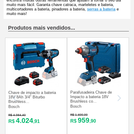
encontra muitas outras ferramentas que ajudam a tornar o seu dia
muito mais fácil. Garanta chave catraca, marteletes e bateria,
multicortadores a bateria, pinadores a bateria,
serras a bateria
e
muito mais!
Produtos mais vendidos...
Parafusadeira Chave de
Chave de impacto a bateria
Impacto a bateria 18V
18V 8Ah 3/4" Biturbo
Brushless co...
Brushless...
.
Bosch
Bosch
R$ 1.400,00
R$ 4.984,40
R
959
4.024
R$
,90
R$
,91