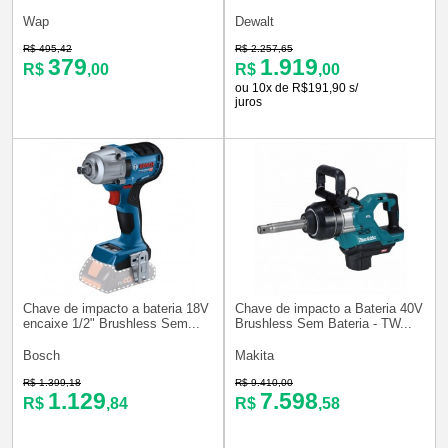
Wap
Dewalt
R$ 495,42
R$ 2.257,65
379
1.919
R$
,00
R$
,00
ou 10x de R$191,90 s/
juros
Chave de impacto a bateria 18V
Chave de impacto a Bateria 40V
encaixe 1/2" Brushless Sem...
Brushless Sem Bateria - TW...
Bosch
Makita
R$ 1.399,18
R$ 9.410,00
1.129
7.598
R$
,84
R$
,58