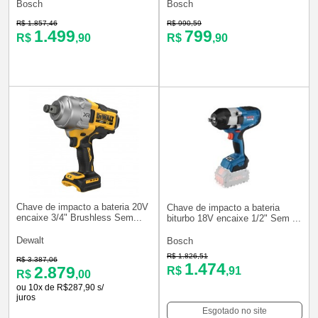
Bosch
Bosch
R$ 1.857,46
R$ 990,59
1.499
799
R$
,90
R$
,90
Chave de impacto a bateria 20V
Chave de impacto a bateria
encaixe 3/4" Brushless Sem...
biturbo 18V encaixe 1/2" Sem ...
Dewalt
Bosch
R$ 1.826,51
R$ 3.387,06
1.474
2.879
R$
,91
R$
,00
ou 10x de R$287,90 s/
juros
Esgotado no site