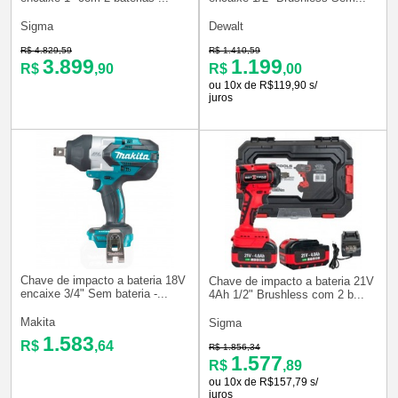
Sigma
Dewalt
R$ 4.829,59
R$ 1.410,59
3.899
1.199
R$
,90
R$
,00
ou 10x de R$119,90 s/
juros
Chave de impacto a bateria 18V
Chave de impacto a bateria 21V
encaixe 3/4" Sem bateria -...
4Ah 1/2" Brushless com 2 b...
Makita
Sigma
1.583
R$
,64
R$ 1.856,34
1.577
R$
,89
ou 10x de R$157,79 s/
juros