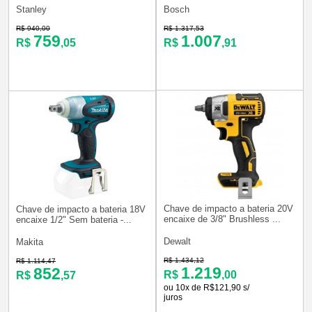
Stanley
Bosch
R$ 940,00
R$ 1.317,53
759
1.007
R$
,05
R$
,91
Chave de impacto a bateria 20V
Chave de impacto a bateria 18V
encaixe de 3/8" Brushless ...
encaixe 1/2" Sem bateria -...
Dewalt
Makita
R$ 1.434,12
R$ 1.114,47
1.219
852
R$
,00
R$
,57
ou 10x de R$121,90 s/
juros