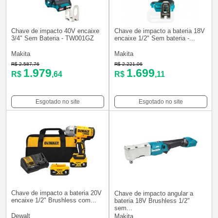
Chave de impacto 40V encaixe
Chave de impacto a bateria 18V
3/4" Sem Bateria - TW001GZ
encaixe 1/2" Sem bateria -...
Makita
Makita
R$ 2.587,76
R$ 2.221,06
1.979
1.699
R$
,64
R$
,11
Esgotado no site
Esgotado no site
Chave de impacto a bateria 20V
Chave de impacto angular a
encaixe 1/2" Brushless com...
bateria 18V Brushless 1/2"
sem...
Dewalt
Makita