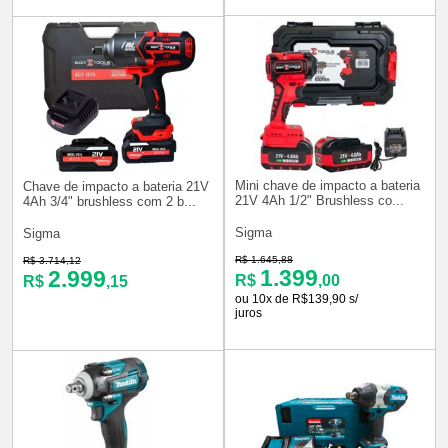
Mini chave de impacto a bateria
Chave de impacto a bateria 21V
21V 4Ah 1/2" Brushless co...
4Ah 3/4" brushless com 2 b...
Sigma
Sigma
R$ 1.645,88
R$ 3.714,12
1.399
2.999
R$
,00
R$
,15
ou 10x de R$139,90 s/
juros