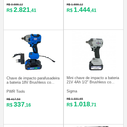
R$ 3.688,12
R$ 1.888,12
2.821
1.444
R$
,41
R$
,41
Mini chave de impacto a bateria
Chave de impacto parafusadeira
21V 4Ah 1/2" Brushless co...
a bateria 18V Brushless co...
Sigma
PWR Tools
R$ 1.331,65
R$ 417,53
1.018
337
R$
,71
R$
,16