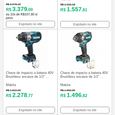
R$ 3.975,29
R$ 1.929,18
3.379
1.557
R$
,00
R$
,81
ou 10x de R$337,90 s/
juros
Esgotado no site
Esgotado no site
Chave de impacto a bateria 40V
Chave de impacto a bateria 40V
Brushless encaixe de 1/2" ...
Brushless encaixe de 1/2" ...
Makita
Makita
R$ 2.822,00
R$ 1.853,65
2.278
1.496
R$
,77
R$
,82
Esgotado no site
Esgotado no site