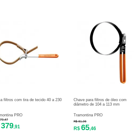
a filtros com tira de tecido 40 a 230
Chave para filtros de óleo com
diâmetro de 104 a 113 mm
montina PRO
Tramontina PRO
70,47
R$ 81,06
379
65
$
,91
R$
,46