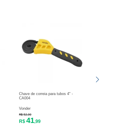
Chave de correia para tubos 4" -
Saca filtros com tir
CA004
mm - 44042001
Vonder
Tramontina PRO
R$ 52,00
R$ 246,94
41
199
R$
,99
R$
,41