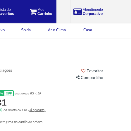
ista de
Meu
Atendimento
avoritos
Carrinho
Corporativo
ivo
Solda
Ar e Clima
Casa
aliações
Favoritar
Compartilhe
5%
economize R$ 4,59
OFF
31
5%
no Boleto ou PIX
(já aplicado)
em juros no cartão de crédito