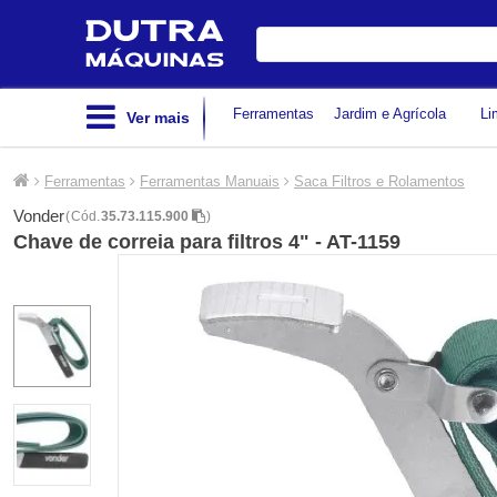
Digite
sua
busca
Ferramentas
Jardim e Agrícola
Li
Ver mais
Ferramentas
Ferramentas Manuais
Saca Filtros e Rolamentos
Vonder
(
Cód.
35.73.115.900
)
Chave de correia para filtros 4" - AT-1159