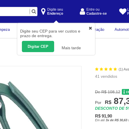
Digite seu
Entre ou
L
Endereço
Cadastre-se
F
Instrumentos de
mpeza
Construção Civil
Organização
Automot
Digite seu CEP para ver custos e
Medição
prazo de entrega.
Digitar CEP
Mais tarde
(1) Av
41 vendidos
De R$ 108,12
1
87,
R$
Por
DESCONTO DE 
R$ 91,90
Em até
3x de R$ 30,63
s