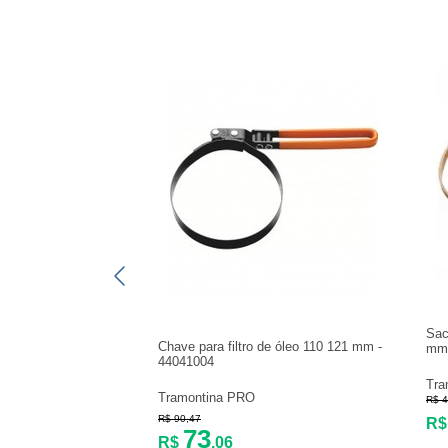
Sac
Chave para filtro de óleo 110 121 mm -
mm
44041004
Tra
Tramontina PRO
R$ 4
R$ 90,47
R
73
R$
,06