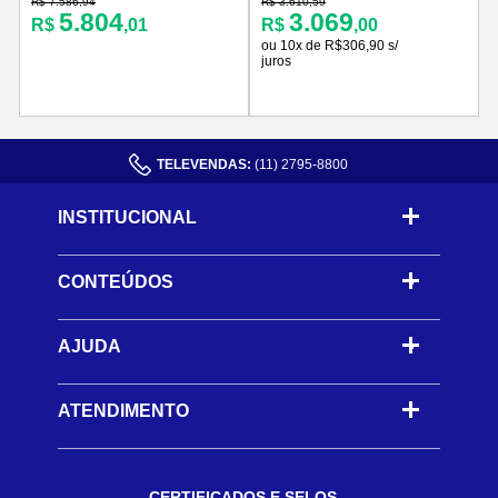
R$ 7.586,94
R$ 3.610,59
R
5.804
3.069
R$
,01
R$
,00
ou 10x de R$306,90 s/
juros
TELEVENDAS:
(11) 2795-8800
INSTITUCIONAL
CONTEÚDOS
-
AJUDA
-
ATENDIMENTO
CERTIFICADOS E SELOS