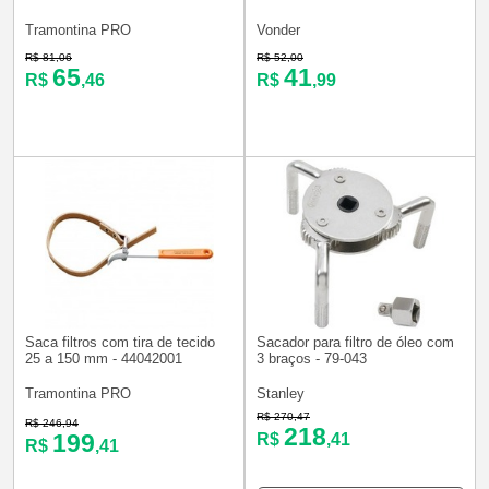
Tramontina PRO
Vonder
R$ 81,06
R$ 52,00
65
41
R$
,46
R$
,99
Saca filtros com tira de tecido
Sacador para filtro de óleo com
25 a 150 mm - 44042001
3 braços - 79-043
Tramontina PRO
Stanley
R$ 270,47
R$ 246,94
218
199
R$
,41
R$
,41