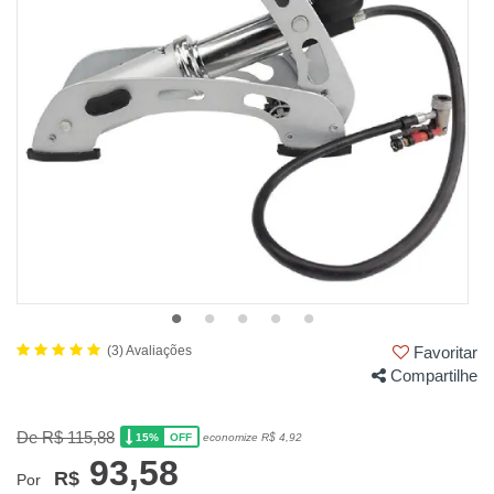
(3) Avaliações
Favoritar
Compartilhe
De R$ 115,88
15%
economize R$ 4,92
OFF
93,58
R$
Por