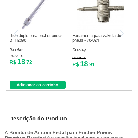
Bico duplo para encher pneus -
Ferramenta para válvula de
B
BFH2898
pneus - 78-024
p
Bestfer
Stanley
V
R$ 23,18
R
R$ 23,41
18
18
R$
,72
R$
,91
Adicionar ao carrinho
Descrição do Produto
A
Bomba de Ar com Pedal para Encher Pneus