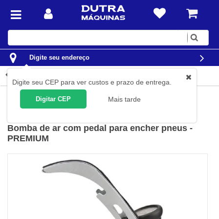
Digite
sua
busca
Digite seu endereço
Detalhes do produto
Digite seu CEP para ver custos e prazo de entrega.
Casa
Lazer
Bombas de ar e acessórios
Digitar CEP
Mais tarde
Brasfort
(
Cód.
8419
)
Bomba de ar com pedal para encher pneus -
PREMIUM