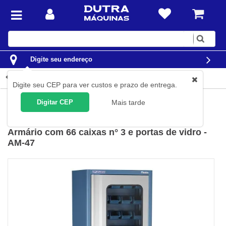
Digite
sua
busca
Digite seu endereço
Detalhes do produto
Digite seu CEP para ver custos e prazo de entrega.
Organização
Armários
Armários para Ferramentas
Digitar CEP
Mais tarde
Marcon
(
Cód.
AM-47
)
Armário com 66 caixas n° 3 e portas de vidro -
AM-47