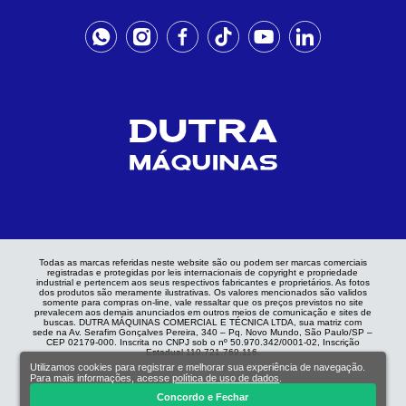
Todas as marcas referidas neste website são ou podem ser marcas comerciais
registradas e protegidas por leis internacionais de copyright e propriedade
industrial e pertencem aos seus respectivos fabricantes e proprietários. As fotos
dos produtos são meramente ilustrativas. Os valores mencionados são validos
somente para compras on-line, vale ressaltar que os preços previstos no site
prevalecem aos demais anunciados em outros meios de comunicação e sites de
buscas. DUTRA MÁQUINAS COMERCIAL E TÉCNICA LTDA, sua matriz com
sede na Av. Serafim Gonçalves Pereira, 340 – Pq. Novo Mundo, São Paulo/SP –
CEP 02179-000. Inscrita no CNPJ sob o nº 50.970.342/0001-02, Inscrição
Estadual 110.721.769.116.
Utilizamos cookies para registrar e melhorar sua experiência de navegação.
Para mais informações, acesse
política de uso de dados
.
Concordo e Fechar