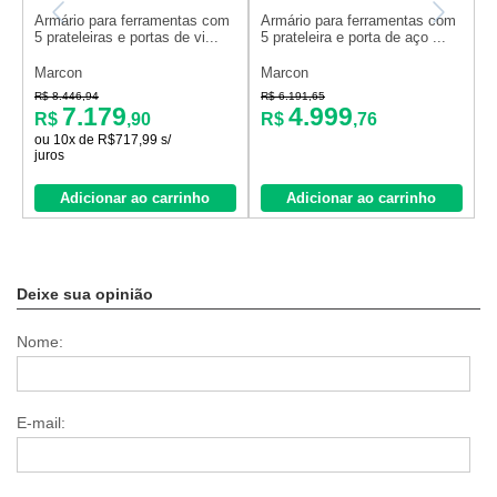
Armário para ferramentas com
Armário para ferramentas com
A
5 prateleiras e portas de vi...
5 prateleira e porta de aço ...
p
Marcon
Marcon
M
R$ 8.446,94
R$ 6.191,65
R
7.179
4.999
R$
,90
R$
,76
ou 10x de R$717,99 s/
o
juros
j
Adicionar ao carrinho
Adicionar ao carrinho
Deixe sua opinião
Nome:
E-mail: