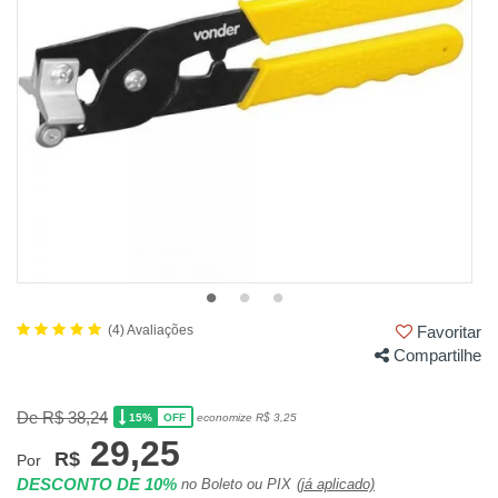
(4) Avaliações
Favoritar
Compartilhe
De R$ 38,24
15%
economize R$ 3,25
OFF
29,25
R$
Por
DESCONTO DE 10%
no Boleto ou PIX
(já aplicado)