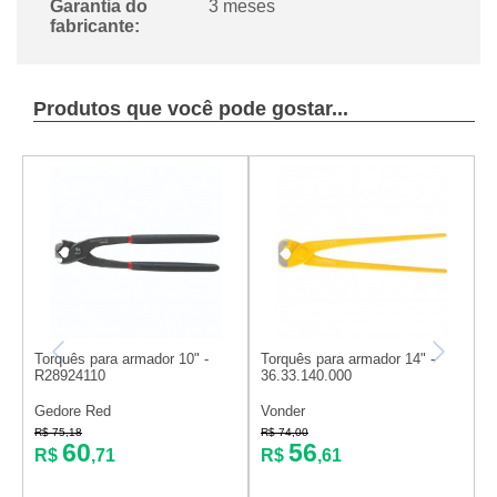
Garantia do
3 meses
fabricante:
Produtos que você pode gostar...
Torquês para armador 10" -
Torquês para armador 14" -
T
R28924110
36.33.140.000
p
Gedore Red
Vonder
S
R$ 75,18
R$ 74,00
R
60
56
R$
,71
R$
,61