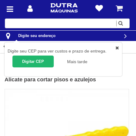
Digite
sua
busca
Digite seu endereço
Detalhes do produto
Digite seu CEP para ver custos e prazo de entrega.
Ferramentas
Ferramentas Manuais
Torquês Armadores
Digitar CEP
Mais tarde
Vonder
(
Cód.
36.62.000.210
)
Alicate para cortar pisos e azulejos