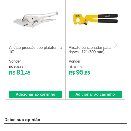
Alicate pressão tipo plataforma
Alicate puncionador para
A
10"
drywall 12" (300 mm)
d
Vonder
Vonder
V
R$ 106,47
R$ 118,71
R
81
95
R$
,45
R$
,86
Adicionar ao carrinho
Adicionar ao carrinho
Deixe sua opinião