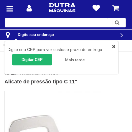
Digite
sua
busca
Digite seu endereço
Detalhes do produto
Digite seu CEP para ver custos e prazo de entrega.
Ferramentas
Ferramentas Manuais
Alicates
Alicates de
Digitar CEP
Mais tarde
Pressão
Vonder
(
Cód.
36.62.700.700
)
Alicate de pressão tipo C 11"