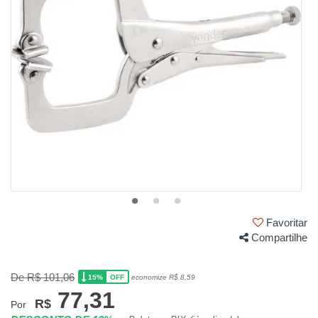
Favoritar
Compartilhe
De R$ 101,06
15%
economize R$ 8,59
OFF
77,31
R$
Por