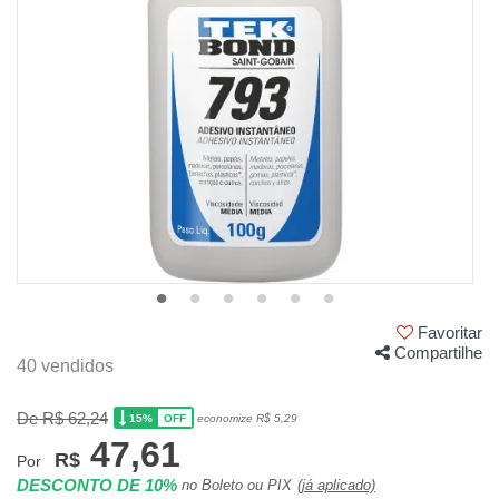
Favoritar
Compartilhe
40 vendidos
De R$ 62,24
15%
economize R$ 5,29
OFF
47,61
R$
Por
DESCONTO DE 10%
no Boleto ou PIX
(já aplicado)