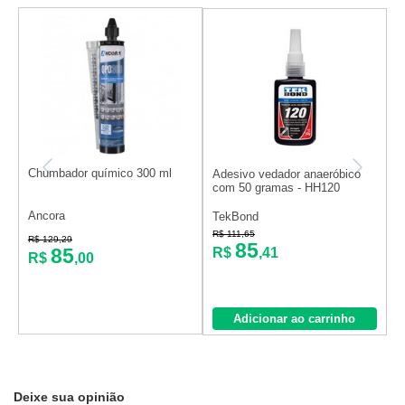
Chumbador químico 300 ml
A
Adesivo vedador anaeróbico
c
com 50 gramas - HH120
Ancora
T
TekBond
R$ 111,65
R$ 129,29
R
85
85
R$
,41
R$
,00
Adicionar ao carrinho
Deixe sua opinião