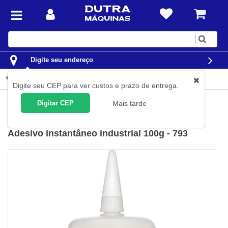
Digite
sua
busca
Digite seu endereço
Detalhes do produto
Digite seu CEP para ver custos e prazo de entrega.
Construção Civil
Produtos Químicos
Fixadores
Digitar CEP
Mais tarde
TekBond
(
Cód.
793-100
)
Adesivo instantâneo industrial 100g - 793