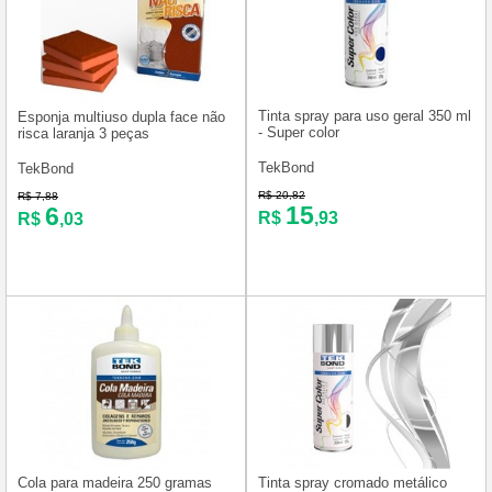
Tinta spray para uso geral 350 ml
Esponja multiuso dupla face não
- Super color
risca laranja 3 peças
TekBond
TekBond
R$ 20,82
R$ 7,88
15
6
R$
,93
R$
,03
Cola para madeira 250 gramas
Tinta spray cromado metálico