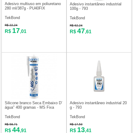
Adesivo multiuso em poliuretano
Adesivo instantâneo industrial
280 ml/387g - PU40FIX
100g - 793
TekBond
TekBond
R$ 22,24
R$ 62,24
17
47
R$
,01
R$
,61
Silicone branco Seca Embaixo D’
Adesivo instantâneo industrial 20
água" 400 gramas - MS Fixa
g - 793
TekBond
TekBond
R$ 58,71
R$ 17,53
44
13
R$
,91
R$
,41