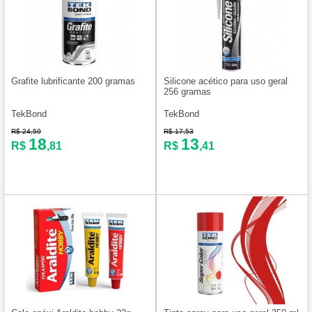
Grafite lubrificante 200 gramas
Silicone acético para uso geral
256 gramas
TekBond
TekBond
R$ 24,59
R$ 17,53
18
13
R$
,81
R$
,41