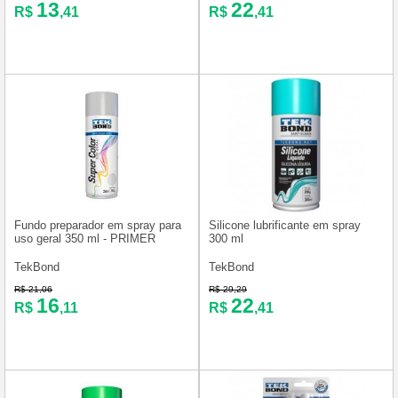
13
22
R$
,41
R$
,41
Fundo preparador em spray para
Silicone lubrificante em spray
uso geral 350 ml - PRIMER
300 ml
TekBond
TekBond
R$ 21,06
R$ 29,29
16
22
R$
,11
R$
,41