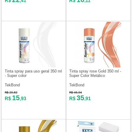
R$
,41
R$
,11
Tinta spray para uso geral 350 ml
Tinta spray rose Gold 350 ml -
- Super color
Super Color Metálico
TekBond
TekBond
R$ 20,82
R$ 46,94
15
35
R$
,93
R$
,91