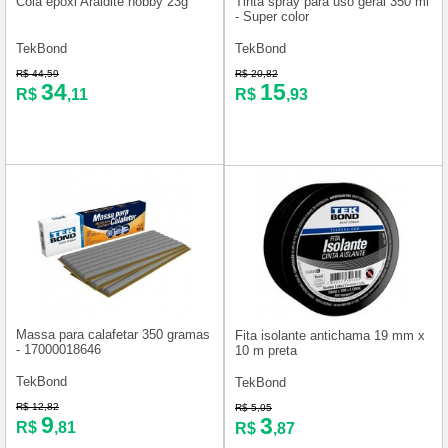
Cola epóxi Araldite hobby 23g
Tinta spray para uso geral 350 ml
- Super color
TekBond
TekBond
R$ 44,59
R$ 20,82
34
15
R$
,11
R$
,93
Massa para calafetar 350 gramas
Fita isolante antichama 19 mm x
- 17000018646
10 m preta
TekBond
TekBond
R$ 12,82
R$ 5,05
9
3
R$
,81
R$
,87