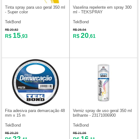
Tinta spray para uso geral 350 ml
Vaselina repelente em spray 300
- Super color
ml - TEKSPRAY
TekBond
TekBond
R$ 20,82
R$ 26,94
15
20
R$
,93
R$
,61
Fita adesiva para demarcação 48
Verniz spray de uso geral 350 ml
mm x 15 m
brilhante - 23171006900
TekBond
TekBond
R$ 29,29
R$ 21,06
22
16