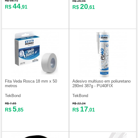
R$ 58,71
R$ 26,94
44
20
R$
,91
R$
,61
Fita Veda Rosca 18 mm x 50
Adesivo multiuso em poliuretano
metros
280ml 387g - PU40FIX
TekBond
TekBond
R$ 7,65
R$ 22,24
5
17
R$
,85
R$
,01