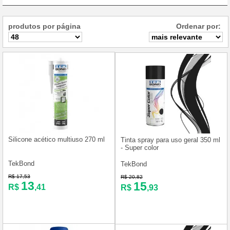
produtos por página
Ordenar por:
Silicone acético multiuso 270 ml
Tinta spray para uso geral 350 ml
- Super color
TekBond
TekBond
R$ 17,53
R$ 20,82
13
15
R$
,41
R$
,93