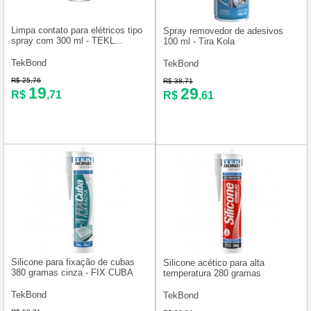
Limpa contato para elétricos tipo
Spray removedor de adesivos
spray com 300 ml - TEKL...
100 ml - Tira Kola
TekBond
TekBond
R$ 25,76
R$ 38,71
19
29
R$
,71
R$
,61
Silicone para fixação de cubas
Silicone acético para alta
380 gramas cinza - FIX CUBA
temperatura 280 gramas
TekBond
TekBond