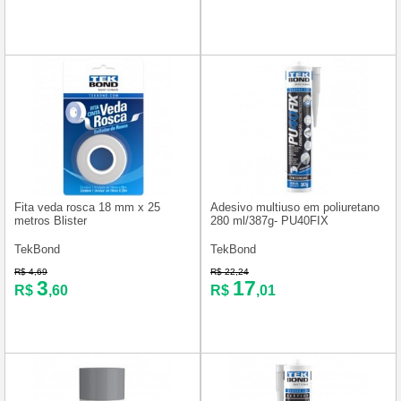
Fita veda rosca 18 mm x 25
Adesivo multiuso em poliuretano
metros Blister
280 ml/387g- PU40FIX
TekBond
TekBond
R$ 4,69
R$ 22,24
3
17
R$
,60
R$
,01