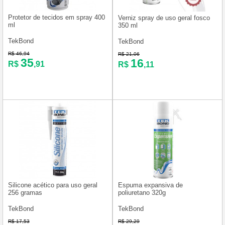
Protetor de tecidos em spray 400
Verniz spray de uso geral fosco
ml
350 ml
TekBond
TekBond
R$ 46,94
R$ 21,06
35
16
R$
,91
R$
,11
Silicone acético para uso geral
Espuma expansiva de
256 gramas
poliuretano 320g
TekBond
TekBond
R$ 17,53
R$ 29,29