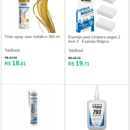
Tinta spray ouro metálico 350 ml
Esponja para Limpeza pague 2
leve 3 - Esponja Mágica
TekBond
TekBond
R$ 24,59
R$ 25,76
18
19
R$
,81
R$
,71