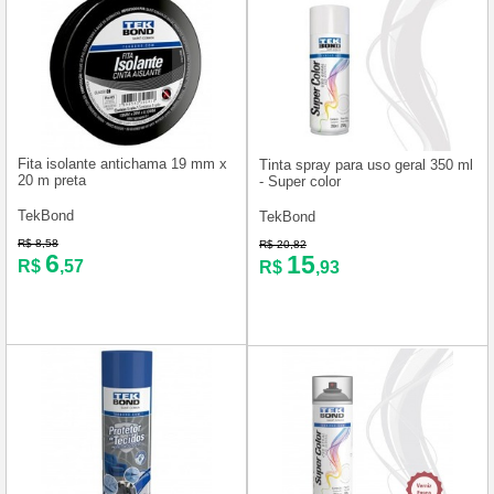
Fita isolante antichama 19 mm x
Tinta spray para uso geral 350 ml
20 m preta
- Super color
TekBond
TekBond
R$ 8,58
R$ 20,82
6
15
R$
,57
R$
,93