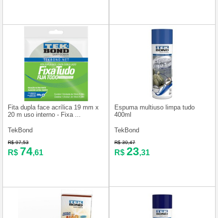
Fita dupla face acrílica 19 mm x
Espuma multiuso limpa tudo
20 m uso interno - Fixa ...
400ml
TekBond
TekBond
R$ 97,53
R$ 30,47
74
23
R$
,61
R$
,31