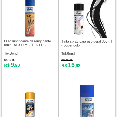
Óleo lubrificante desengripante
Tinta spray para uso geral 350 ml
multiuso 300 ml - TEK LUB
- Super color
TekBond
TekBond
R$ 12,82
R$ 20,82
9
15
R$
,90
R$
,93