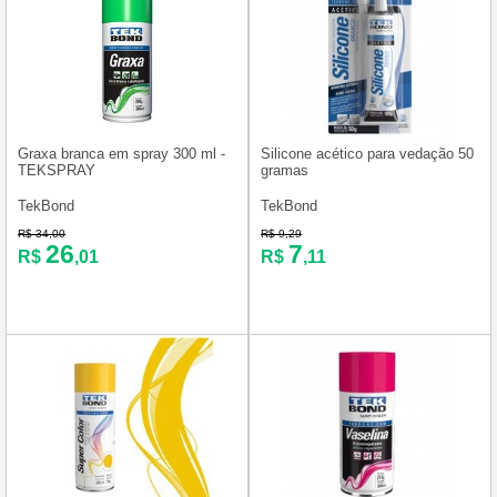
Graxa branca em spray 300 ml -
Silicone acético para vedação 50
TEKSPRAY
gramas
TekBond
TekBond
R$ 34,00
R$ 9,29
26
7
R$
,01
R$
,11