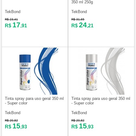
350 ml 250g
TekBond
TekBond
R$ 23,41
R$ 31,65
17
24
R$
,91
R$
,21
Tinta spray para uso geral 350 ml
Tinta spray para uso geral 350 ml
- Super color
- Super color
TekBond
TekBond
R$ 20,82
R$ 20,82
15
15
R$
,93
R$
,93