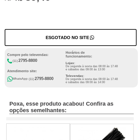
ESGOTADO NO SITE
Horários de
Compre pelo televendas:
funcionamento:
2795-8800
(11)
Lojas:
De segunda à sexta das 08:00 às 17:48
e sábados das 09:00 às 13:00
Atendimento site:
Televendas:
2795-8800
WhatsApp:
(11)
De segunda à sexta das 08:00 às 17:48
e sábados das 09:00 às 14:00
Poxa, esse produto acabou! Confira as
opções semelhantes: