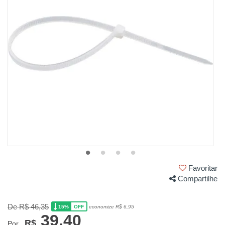
Favoritar
Compartilhe
De R$ 46,35
15%
economize R$ 6,95
OFF
39,40
R$
Por