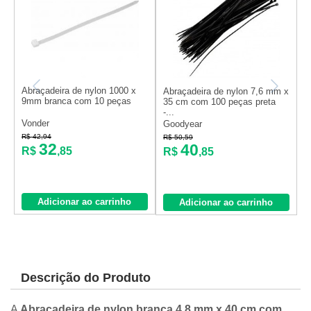
Abraçadeira de nylon 1000 x
Abraçadeira de nylon 7,6 mm x
A
9mm branca com 10 peças
35 cm com 100 peças preta
3
-...
Vonder
Goodyear
B
R$ 42,94
R$ 50,59
R
32
40
R$
,85
R$
,85
Adicionar ao carrinho
Adicionar ao carrinho
Descrição do Produto
A
Abracadeira de nylon branca 4,8 mm x 40 cm com