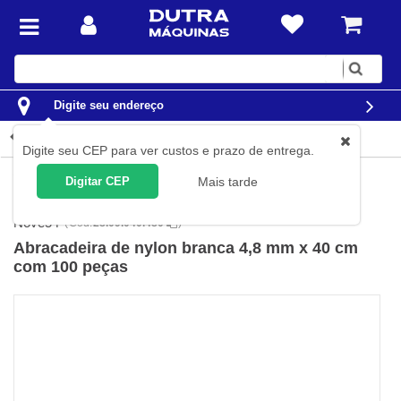
Digite
sua
busca
Digite seu endereço
Detalhes do produto
Digite seu CEP para ver custos e prazo de entrega.
Ferramentas
Acessórios para Ferramentas
Abraçadeiras
Digitar CEP
Mais tarde
Abraçadeiras de Nylon
Nove54
(
Cód.
28.09.040.480
)
Abracadeira de nylon branca 4,8 mm x 40 cm
com 100 peças