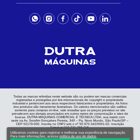
Todas as marcas referidas neste website são ou podem ser marcas comerciais
registradas e protegidas por leis internacionais de copyright e propriedade
industrial e pertencem aos seus respectivos fabricantes e proprietários. As fotos
dos produtos são meramente ilustrativas. Os valores mencionados são validos
somente para compras on-line, vale ressaltar que os preços previstos no site
prevalecem aos demais anunciados em outros meios de comunicação e sites de
buscas. DUTRA MÁQUINAS COMERCIAL E TÉCNICA LTDA, sua matriz com
sede na Av. Serafim Gonçalves Pereira, 340 – Pq. Novo Mundo, São Paulo/SP –
CEP 02179-000. Inscrita no CNPJ sob o nº 50.970.342/0001-02, Inscrição
Estadual 110.721.769.116.
Utilizamos cookies para registrar e melhorar sua experiência de navegação.
Para mais informações, acesse
política de uso de dados
.