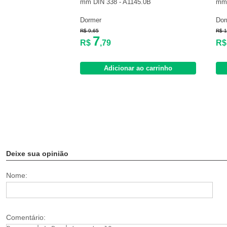
mm DIN 338 - A1145.0B
mm 
Dormer
Dor
R$ 9,65
R$ 1
7
R$
,79
R
Adicionar ao carrinho
Deixe sua opinião
Nome:
Comentário: