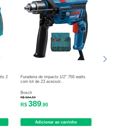
tts 2
Furadeira de impacto 1/2" 750 watts
Furadeira de impact
com kit de 23 acessór...
com maleta - HP1
Bosch
Makita
R$ 564,59
R$ 586,71
389
448
R$
,90
R$
,83
Adicionar ao carrinho
Adicionar 