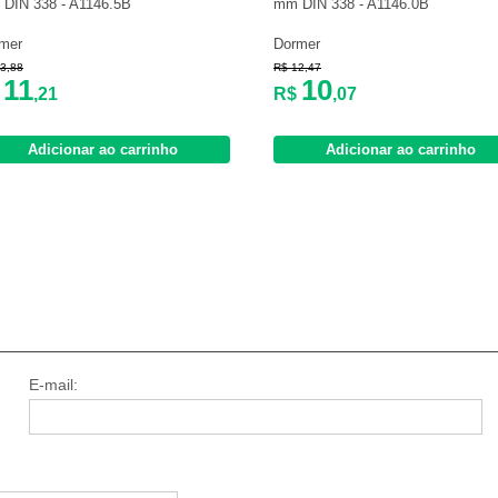
DIN 338 - A1146.5B
mm DIN 338 - A1146.0B
mer
Dormer
3,88
R$ 12,47
11
10
$
,21
R$
,07
Adicionar ao carrinho
Adicionar ao carrinho
E-mail: