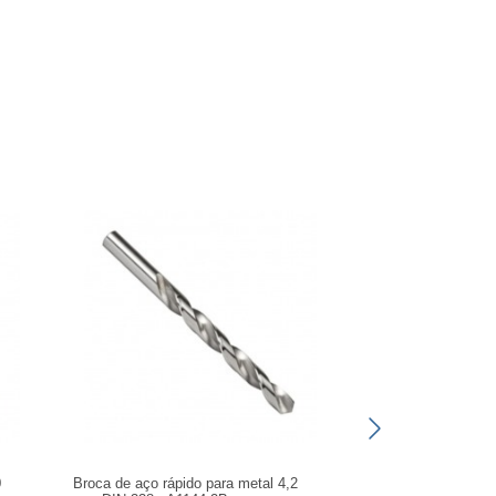
0
Broca de aço rápido para metal 4,2