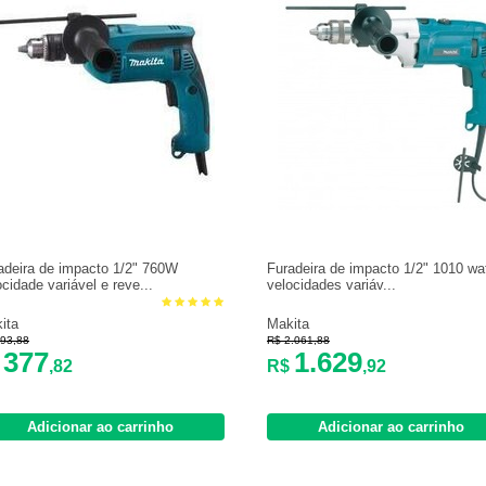
adeira de impacto 1/2" 760W
Furadeira de impacto 1/2" 1010 wa
ocidade variável e reve...
velocidades variáv...
ita
Makita
93,88
R$ 2.061,88
377
1.629
$
,82
R$
,92
Adicionar ao carrinho
Adicionar ao carrinho