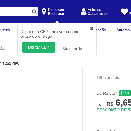
Digite seu
Entre ou
L
Endereço
Cadastre-se
F
Instrumentos de
mpeza
Construção Civil
Organização
Automot
Digite seu CEP para ver custos e
Medição
prazo de entrega.
Digitar CEP
tal)
Mais tarde
A1144.0B
180 vendidos
De R$ 8,24
15%
6,6
R$
Por
DESCONTO DE 