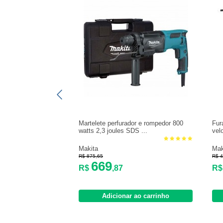
Martelete perfurador e rompedor 800
Fur
watts 2,3 joules SDS ...
vel
Makita
Mak
R$ 875,65
R$ 4
669
R$
,87
R
Adicionar ao carrinho