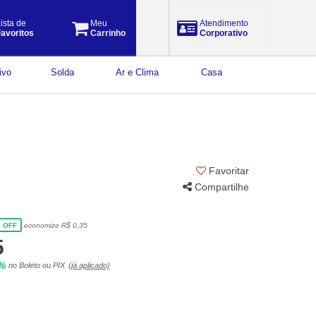
ista de
Meu
Atendimento
avoritos
Carrinho
Corporativo
ivo
Solda
Ar e Clima
Casa
Favoritar
Compartilhe
economize R$ 0,35
OFF
5
5%
no Boleto ou PIX
(já aplicado)