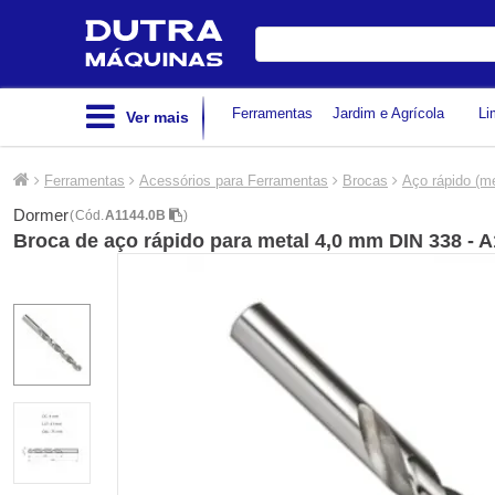
Digite
sua
busca
Ferramentas
Jardim e Agrícola
Li
Ver mais
Ferramentas
Acessórios para Ferramentas
Brocas
Aço rápido (me
Dormer
(
Cód.
A1144.0B
)
Broca de aço rápido para metal 4,0 mm DIN 338 - 