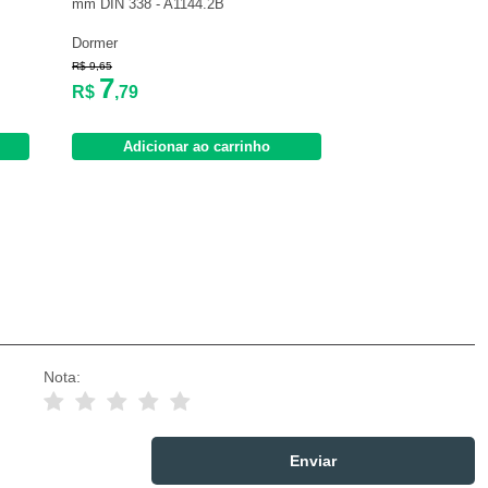
mm DIN 338 - A1144.2B
Dormer
R$ 9,65
7
R$
,79
Adicionar ao carrinho
Nota: