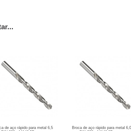
r...
ca de aço rápido para metal 6,5
Broca de aço rápido para metal 6,