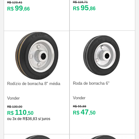
R$ 118,71
R$ 123,41
95
99
R$
,86
R$
,66
Roda de borracha 6"
Rodízio de borracha 8" média
Vonder
Vonder
R$ 55,88
R$ 130,00
47
110
R$
,50
R$
,50
ou 3x de R$36,83 s/ juros