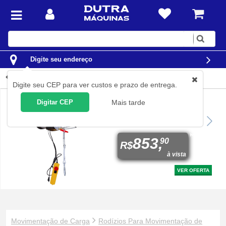
Digite
sua
busca
Digite seu endereço
Rodas de Borracha e ...
Digite seu CEP para ver custos e prazo de entrega.
Digitar CEP
Mais tarde
Guincho talha elétrica 300 /
600 kg elevação até 12
metros Prime V2
853,
90
R$
à vista
VER OFERTA
Movimentação de Carga
Rodízios Para Movimentação de