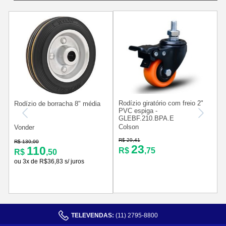
Rodízio giratório com freio 2"
R
Rodízio de borracha 8" média
PVC espiga -
GLEBF.210.BPA.E
Colson
Vonder
R$ 29,41
R
R$ 130,00
23
110
R$
,75
R$
,50
ou 3x de R$36,83 s/ juros
TELEVENDAS:
(11) 2795-8800