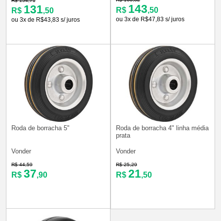
R$ 154,71
143
131
R$
,50
R$
,50
ou 3x de R$47,83 s/ juros
ou 3x de R$43,83 s/ juros
Roda de borracha 5"
Roda de borracha 4" linha média
prata
Vonder
Vonder
R$ 44,59
R$ 25,29
37
21
R$
,90
R$
,50