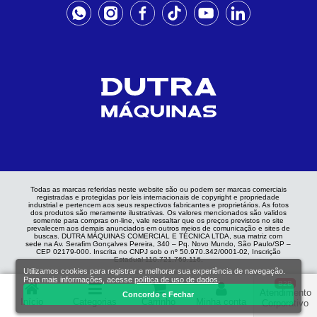
Todas as marcas referidas neste website são ou podem ser marcas comerciais
registradas e protegidas por leis internacionais de copyright e propriedade
industrial e pertencem aos seus respectivos fabricantes e proprietários. As fotos
dos produtos são meramente ilustrativas. Os valores mencionados são validos
somente para compras on-line, vale ressaltar que os preços previstos no site
prevalecem aos demais anunciados em outros meios de comunicação e sites de
buscas. DUTRA MÁQUINAS COMERCIAL E TÉCNICA LTDA, sua matriz com
sede na Av. Serafim Gonçalves Pereira, 340 – Pq. Novo Mundo, São Paulo/SP –
CEP 02179-000. Inscrita no CNPJ sob o nº 50.970.342/0001-02, Inscrição
Estadual 110.721.769.116.
Utilizamos cookies para registrar e melhorar sua experiência de navegação.
Para mais informações, acesse
política de uso de dados
.
B2B
Atendimento
Concordo e Fechar
Início
Categorias
Carrinho
Minha conta
Corporativo