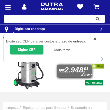
Digite
sua
busca
Digite seu endereço
Espanadores
Digite seu CEP para ver custos e prazo de entrega.
Digitar CEP
Mais tarde
Aspirador de pó e líquido
2.400 watts 75 litros - Hiper
Clean
2.948,
01
R$
à vista*
VER OFERTA
Limpeza
Equipamentos para limpeza
Espanadores