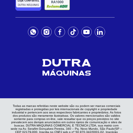
Todas as marcas referidas neste website são ou podem ser marcas comerciais
registradas e protegidas por leis internacionais de copyright e propriedade
industrial e pertencem aos seus respectivos fabricantes e proprietários. As fotos
dos produtos são meramente ilustrativas. Os valores mencionados são validos
somente para compras on-line, vale ressaltar que os preços previstos no site
prevalecem aos demais anunciados em outros meios de comunicação e sites de
buscas. DUTRA MÁQUINAS COMERCIAL E TÉCNICA LTDA, sua matriz com
sede na Av. Serafim Gonçalves Pereira, 340 – Pq. Novo Mundo, São Paulo/SP –
CEP 02179-000. Inscrita no CNPJ sob o nº 50.970.342/0001-02, Inscrição