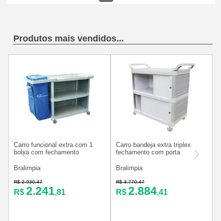
Produtos mais vendidos...
Carro funcional extra com 1
Carro bandeja extra triplex
bolsa com fechamento
fechamento com porta
Bralimpia
Bralimpia
B
R$ 2.930,47
R$ 3.770,47
R
2.241
2.884
R$
,81
R$
,41