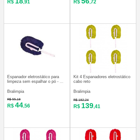
18
56
R$
,91
R$
,72
Espanador eletrostático para
Kit 4 Espanadores eletrostático
limpeza sem espalhar o pó - ...
cabo reto
Bralimpia
Bralimpia
R$ 55,18
R$ 182,24
44
139
R$
,56
R$
,41