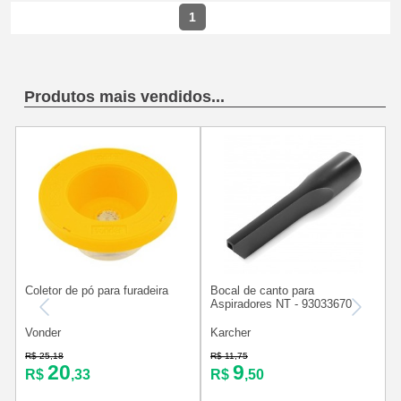
1
Produtos mais vendidos...
Coletor de pó para furadeira
Bocal de canto para
Aspiradores NT - 93033670
p
Vonder
Karcher
R$ 25,18
R$ 11,75
R
20
9
R$
,33
R$
,50