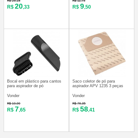
R$ 25,18
R$ 11,75
20
9
R$
,33
R$
,50
Bocal em plástico para cantos
Saco coletor de pó para
para aspirador de pó
aspirador APV 1235 3 peças
Vonder
Vonder
R$ 10,00
R$ 76,35
7
58
R$
,65
R$
,41