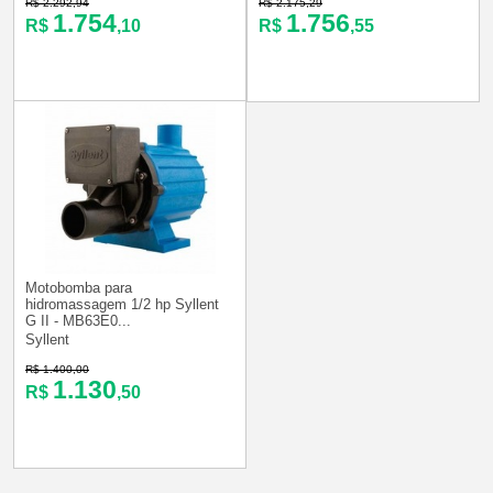
R$ 2.292,94
R$ 2.175,29
1.754
1.756
R$
,10
R$
,55
Motobomba para
hidromassagem 1/2 hp Syllent
G II - MB63E0...
Syllent
R$ 1.400,00
1.130
R$
,50