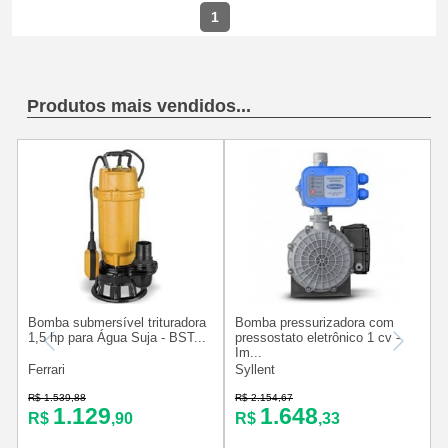
1
Produtos mais vendidos...
Bomba submersível trituradora
Bomba pressurizadora com
1,5 hp para Água Suja - BST...
pressostato eletrônico 1 cv -
Im...
m
Ferrari
Syllent
R$ 1.539,88
R$ 2.154,67
R
1.129
1.648
R$
,90
R$
,33