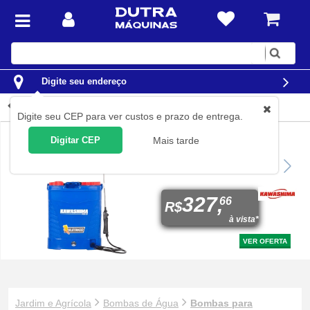
Digite
sua
busca
Digite seu endereço
Bombas para hidromas...
Digite seu CEP para ver custos e prazo de entrega.
Digitar CEP
Mais tarde
Pulverizador costal agrícola
a
bateria 20 litros com 4 bicos - PEG
20
327,
66
R$
à vista*
VER OFERTA
Jardim e Agrícola
Bombas de Água
Bombas para