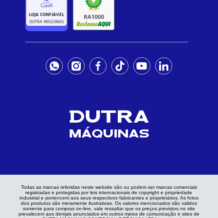
Todas as marcas referidas neste website são ou podem ser marcas comerciais
registradas e protegidas por leis internacionais de copyright e propriedade
industrial e pertencem aos seus respectivos fabricantes e proprietários. As fotos
dos produtos são meramente ilustrativas. Os valores mencionados são validos
somente para compras on-line, vale ressaltar que os preços previstos no site
prevalecem aos demais anunciados em outros meios de comunicação e sites de